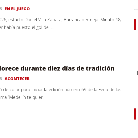
6
EN EL JUEGO
026, estadio Daniel Villa Zapata, Barrancabermeja. Minuto 48,
r había puesto el gol del ...
lorece durante diez días de tradición
6
ACONTECER
ió de color para iniciar la edición número 69 de la Feria de las
ema “Medellín te quier...