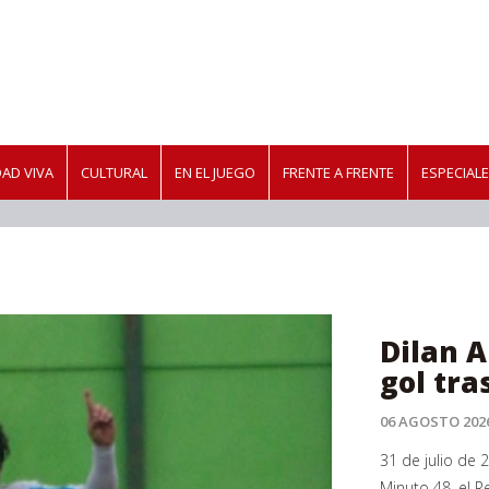
AD VIVA
CULTURAL
EN EL JUEGO
FRENTE A FRENTE
ESPECIAL
Dilan A
gol tra
06 AGOSTO 202
31 de julio de 
Minuto 48, el R