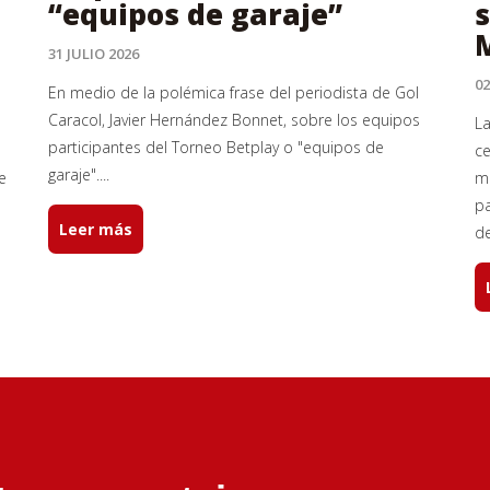
“equipos de garaje”
s
31 JULIO 2026
02
En medio de la polémica frase del periodista de Gol
Caracol, Javier Hernández Bonnet, sobre los equipos
La
participantes del Torneo Betplay o "equipos de
ce
garaje"....
e
má
pa
Leer más
de