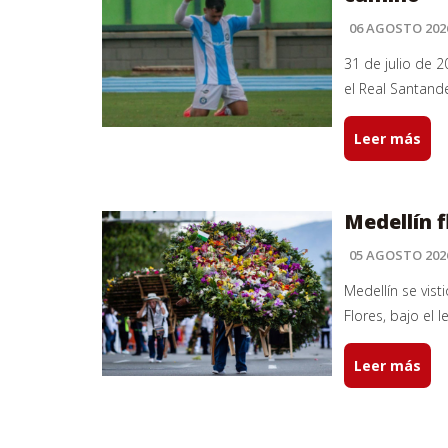
06 AGOSTO 202
31 de julio de 2
el Real Santande
Leer más
Medellín f
05 AGOSTO 202
Medellín se vist
Flores, bajo el l
Leer más