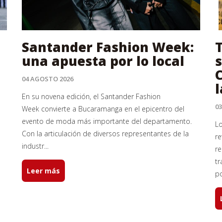
Santander Fashion Week:
T
una apuesta por lo local
s
04 AGOSTO 2026
l
En su novena edición, el Santander Fashion
0
Week convierte a Bucaramanga en el epicentro del
evento de moda más importante del departamento.
Lo
Con la articulación de diversos representantes de la
re
industr...
r
tr
Leer más
pol