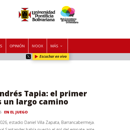
ES
OPINIÓN
IVOOX
MÁS
Escuchar en vivo
ndrés Tapia: el primer
s un largo camino
6
EN EL JUEGO
2026, estadio Daniel Villa Zapata, Barrancabermeja.
eal Santander había puesto el gol del empate ante