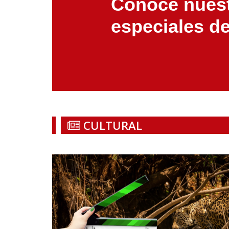
Conoce nuest
especiales d
CULTURAL