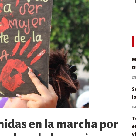
M
t
0
S
l
0
T
nidas en la marcha por
e
v