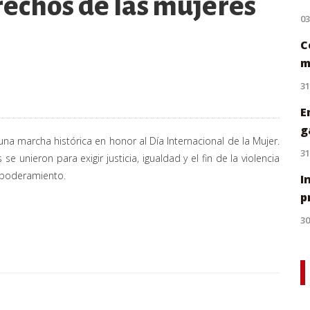
erechos de las mujeres
0
C
m
31
E
g
a marcha histórica en honor al Día Internacional de la Mujer.
31
e unieron para exigir justicia, igualdad y el fin de la violencia
empoderamiento.
I
p
30