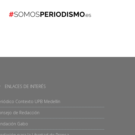
ENLACES DE INTERÉS
riódico Contexto UPB Medellín
onsejo de Redacción
undación Gabo
ndación para la Libertad de Prensa