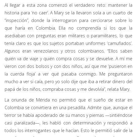
Al llegar a esta zona comenzó el verdadero reto: mantener la
historia para ‘no caer’. A Mary se la llevaron sola a un cuarto de
“inspección”, donde la interrogaron para cerciorarse sobre lo
que haría en Colombia. Ella no comprendía si los que la
asediaban con preguntas eran militares o paramilitares, lo que
tenía claro es que los sujetos portaban uniformes ‘camuflados’.
Algunos eran venezolanos y otros colombianos. “Ellos saben
quién va de viaje y quién compra cosas y se devuelve. A mí me
vieron con dos bolsos y con dos niños, así que me ‘pusieron en
la cuerda floja’ a ver qué pasaba conmigo. Me preguntaron
mucho a ver si caía, pero yo solo dije que iba a retirar dinero del
papá de los niños, compraba cosas y me devolvía”, relata Mary.
La oriunda de Mérida no permitió que el sueño de estar en
Colombia se convirtiera en una pesadilla. Admite que, aunque el
terror se había apoderado de su manos y piernas —sintiéndose
casi paralizada—, les habló con determinación y respondió a
todos los interrogantes que le hacían. Esto le permitió salir de la