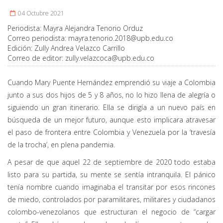
04 Octubre 2021
Periodista:
Mayra Alejandra Tenorio Orduz
Correo periodista:
mayra.tenorio.2018@upb.edu.co
Edición:
Zully Andrea Velazco Carrillo
Correo de editor:
zully.velazcoca@upb.edu.co
Cuando Mary Puente Hernández emprendió su viaje a Colombia
junto a sus dos hijos de 5 y 8 años, no lo hizo llena de alegría o
siguiendo un gran itinerario. Ella se dirigía a un nuevo país en
búsqueda de un mejor futuro, aunque esto implicara atravesar
el paso de frontera entre Colombia y Venezuela por la ‘travesía
de la trocha’, en plena pandemia.
A pesar de que aquel 22 de septiembre de 2020 todo estaba
listo para su partida, su mente se sentía intranquila. El pánico
tenía nombre cuando imaginaba el transitar por esos rincones
de miedo, controlados por paramilitares, militares y ciudadanos
colombo-venezolanos que estructuran el negocio de “cargar