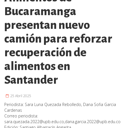
Bucaramanga
presentan nuevo
camión para reforzar
recuperación de
alimentos en
Santander
25 Abril 2025
Periodista:
Sara Luna Quezada Rebolledo, Dana Sofia Garcia
Cardenas
Correo periodista:
sara.quezada.2022@upb.edu.co
,
dana.garcia.2022@upb.edu.co
Edición:
Santiago Albarracín Angarita