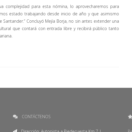
eva complejidad para esta nómina, lo aprovecharemos para
hemos estado trabajando desde inicio de año y que asimismo
 Santander.” Concluyó Mejía Borja, no sin antes extender una
ltural que contará con entrada libre y recibirá público tanto
ariana.
CONTÁCTENOS
Dirección: Autopista a Piedecuesta Km 7 |
Pe