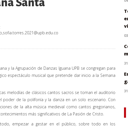
ana Santa
0
T
e
v
z
co
,
sofia.torres.2021@upb.edu.co
0
C
m
31
variana y la Agrupación de Danzas Iguana UPB se congregan para
E
ico espectáculo musical que pretende dar inicio a la Semana
g
31
icas melodías de clásicos cantos sacros se toman el auditorio
el poder de la polifonía y la danza en un solo escenario. Con
ciones de la alta música medieval como cantos gregorianos,
contecimientos más significativos de La Pasión de Cristo.
e todo, empezar a gestar en el público, sobre todo en los