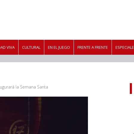
AD VIVA
CULTURAL
EN EL JUEGO
FRENTE A FRENTE
ESPECIAL
augurará la Semana Santa