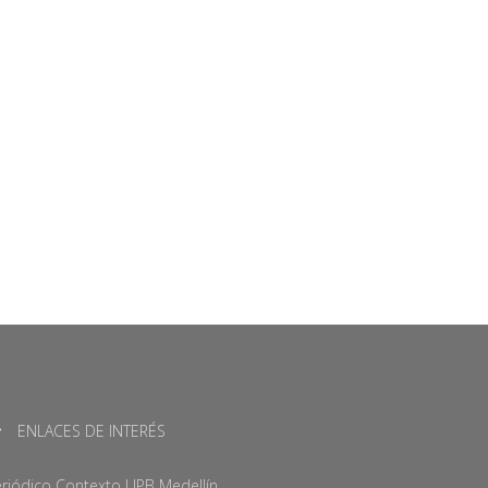
ENLACES DE INTERÉS
riódico Contexto UPB Medellín