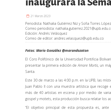
inaugurará la Sem
21 Marzo 2023
Periodista:
Nathalia Gutiérrez Niz y Sofia Torres Lópe
Correo periodista:
nathalia.gutierrez.2021@upb.edu.
Edición:
Andrés Velásquez
Correo de editor:
andres.velasquezi@upb.edu.co
Fotos: Mario González
@marandozaton
El Coro Polifónico de la Universidad Pontificia Boli
presentar la primera edición de
Amare Mortis,
un mág
Santa.
Este 30 de marzo a las 4:00 p.m. en la UPB, las míst
Juan Pablo II con una muestra artística que recoge 
más de 40 artistas en escena y por medio de varia
gospel y motets, esta producción busca relatar los a
“El objetivo principal de esta propuesta es, ant