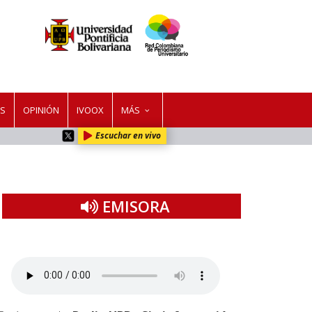
ES
OPINIÓN
IVOOX
MÁS
Escuchar en vivo
EMISORA