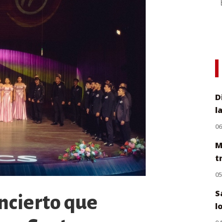
D
l
0
M
t
0
S
ncierto que
l