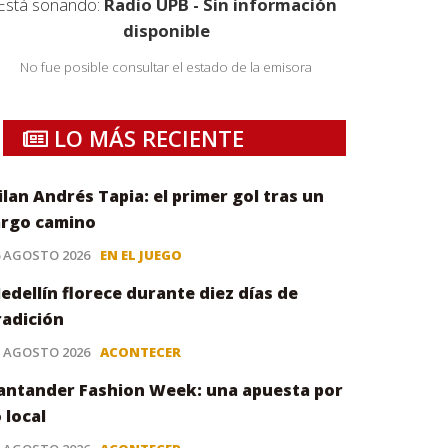
Está sonando:
Radio UPB - Sin información
disponible
No fue posible consultar el estado de la emisora
LO MÁS RECIENTE
ilan Andrés Tapia: el primer gol tras un
argo camino
6 AGOSTO 2026
EN EL JUEGO
edellín florece durante diez días de
radición
5 AGOSTO 2026
ACONTECER
antander Fashion Week: una apuesta por
o local