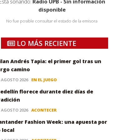
Está sonando:
Radio UPB - Sin información
disponible
No fue posible consultar el estado de la emisora
LO MÁS RECIENTE
ilan Andrés Tapia: el primer gol tras un
argo camino
6 AGOSTO 2026
EN EL JUEGO
edellín florece durante diez días de
radición
5 AGOSTO 2026
ACONTECER
antander Fashion Week: una apuesta por
o local