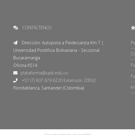
CONTÁCTENOS
Dirección: Autopista a Piedecuesta Km 7 |
Pe
Universidad Pontificia Bolivariana - Seccional
C
Bucaramanga
F
Oficina K514
Fu
+57 (7) 607 679 6220 Extensión 20592
Kn
Floridablanca, Santander (Colombia).
Sitio web diseñado por IngeWeb