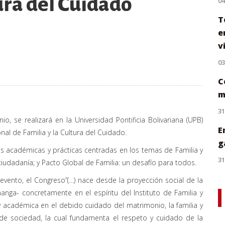
tura del Cuidado
0
T
e
v
0
C
m
31
o, se realizará en la Universidad Pontificia Bolivariana (UPB)
E
al de Familia y la Cultura del Cuidado.
g
des académicas y prácticas centradas en los temas de Familia y
31
 ciudadanía; y Pacto Global de Familia: un desafío para todos.
 evento, el Congreso”(…) nace desde la proyección social de la
manga- concretamente en el espíritu del Instituto de Familia y
 y académica en el debido cuidado del matrimonio, la familia y
 de sociedad, la cual fundamenta el respeto y cuidado de la