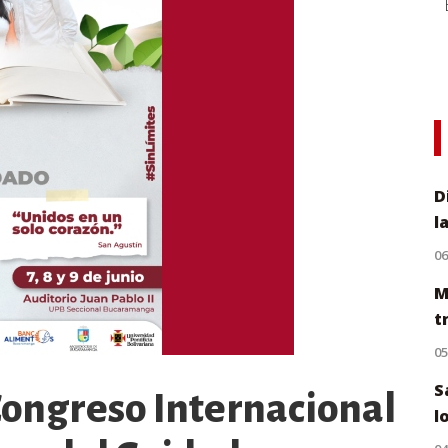
D
l
0
M
t
0
S
Congreso Internacional
l