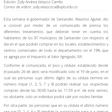
Edición:
Zully Andrea Velazco Carrillo
Correo de editor:
zully.velazcoca@upb.edu.co
Esta semana el gobernador de Santander, Mauricio Aguilar, dio
a conocer por medio de un comunicado de prensa los
diferentes lineamientos que deberán tener en cuenta los
habitantes de los 87 municipios de Santander con respecto al
día en el que podrán comprar en los locales, establecimientos y
centros comerciales de todo el departamento sin el 19% que
se agrega por el Impuesto al Valor Agregado, IVA.
Conforme al comunicado, el ‘pico y cédula’, establecido desde
el pasado 26 de abril, será modificado solo el 19 de junio, en el
cual las personas cuyo último dígito de su cédula termine en
número impar (1, 3, 5, 7 y 9) podrán realizar sus respectivas
compras desde las 00:00 hasta las 11:59 a.m. de este viernes;
no obstante, solo un individuo podrá salir por núcleo familiar.
Por otra parte, las personas que en su cédula el último número
sea par (0, 2, 4, 6 y 8) tendrán la autorización para ir a mercar