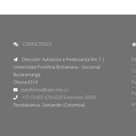
CONTÁCTENOS
Dirección: Autopista a Piedecuesta Km 7 |
Pe
Universidad Pontificia Bolivariana - Seccional
C
Bucaramanga
F
Oficina K514
Fu
+57 (7) 607 679 6220 Extensión 20592
Kn
Floridablanca, Santander (Colombia).