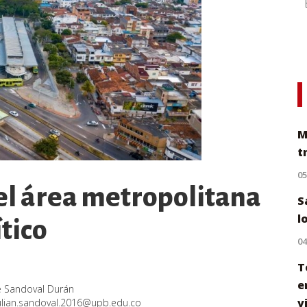
M
t
0
 el área metropolitana
S
l
ítico
0
T
e
pe Sandoval Durán
v
ulian.sandoval.2016@upb.edu.co