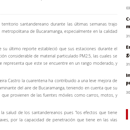
0
C
 territorio santandereano durante las últimas semanas trajo
m
a metropolitana de Bucaramanga, especialmente en la calidad
31
E
e su último reporte estableció que sus estaciones durante el
g
ción considerable de material particulado PM2.5, las cuales se
que representa que este se encuentre en un rango moderado, y
31
I
eira Castro la cuarentena ha contribuido a una leve mejora de
p
aminante del aire de Bucaramanga, teniendo en cuenta que su
30
s que provienen de las fuentes móviles como carros, motos, y
 la salud de los santandereanos pues “los efectos que tiene
ves, por la capacidad de penetración que tiene en las vías