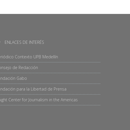
ENLACES DE INTERÉS
riódico Contexto UPB Medellín
onsejo de Redacción
undación Gabo
ndación para la Libertad de Prensa
ight Center for Journalism in the Americas