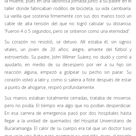
la muerte, pues en una laboriosa jornada junto a su padre en el
taller donde fabricaban rodillos de bicicleta, su vida cambiaría.
La varilla que sostenía firmemente con sus dos manos tocó un
cable de alta tensión del que no logró calcular su distancia.
“Fueron 4 o 5 segundos, pero se sintieron como una eternidad”.
Su corazón no resistió, se detuvo. Allí estaba él, sin signos
vitales, un joven de 20 años; alegre, amante del fútbol y
extrovertido. Su padre, John Wilmer Suárez, no dudó y corrió a
ayudarlo, en medio de su desespero por ver a su hijo sin
reacción alguna, empezó a golpear su pecho sin parar. Su
corazón volvió a latir y, como si saliera a flote después de estar
a punto de ahogarse, respiró profundamente.
Sus manos estaban totalmente cerradas, trataba de moverse,
pero no podía. El tiempo era algo que no podían desperdiciar.
En esa carrera de emergencia pasó por dos hospitales hasta
llegar a la unidad de quemados del Hospital Universitario de
Bucaramanga. El calor de su cuerpo era tal que un doctor tuvo
que usar una bata para examinar su espalda, pues al tocarlo