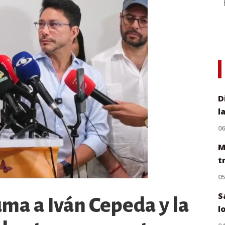
D
l
0
M
t
0
S
uma a Iván Cepeda y la
l