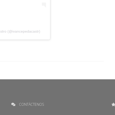
astro (@ivancepedacastr)
CONTÁCTENOS