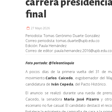
carrera presidencia
final
27 Mayo 2026
Periodista:
Tomas Gerónimo Duarte González
Correo periodista:
tomas.duarte@upb.edu.co
Edición:
Paula Hernández
Correo de editor:
paula.hernandez.2016@upb.edu.co
Foto portada:
@Teleantioquia
A pocos días de la primera vuelta del 31 de ma
movimiento.
Carlos Caicedo
, exgobernador del Mag
candidatura de
Iván Cepeda
, del Pacto Histórico.
El anuncio se realizó durante una rueda de pre
Caicedo, la senadora
María José Pizarro
y otros
escenario no fue casual: El candidato destacó el reco
fortalece la estrategia de campaña de cara a la prime