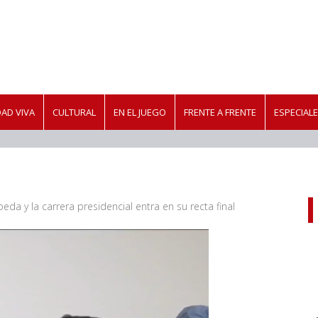
AD VIVA
CULTURAL
EN EL JUEGO
FRENTE A FRENTE
ESPECIAL
da y la carrera presidencial entra en su recta final