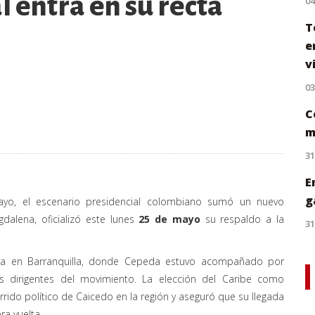
l entra en su recta
0
T
e
v
0
C
m
31
E
g
yo, el escenario presidencial colombiano sumó un nuevo
dalena, oficializó este lunes
25 de mayo
su respaldo a la
31
nsa en Barranquilla, donde Cepeda estuvo acompañado por
 dirigentes del movimiento. La elección del Caribe como
rrido político de Caicedo en la región y aseguró que su llegada
ra vuelta.