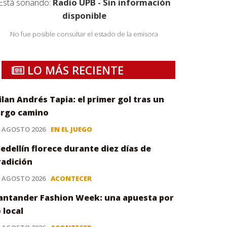
Está sonando:
Radio UPB - Sin información
disponible
No fue posible consultar el estado de la emisora
LO MÁS RECIENTE
ilan Andrés Tapia: el primer gol tras un
argo camino
6 AGOSTO 2026
EN EL JUEGO
edellín florece durante diez días de
radición
5 AGOSTO 2026
ACONTECER
antander Fashion Week: una apuesta por
o local