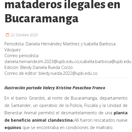
mataderos ilegales en
Bucaramanga
22 Octubre 2025
Periodista:
Daniela Hernández Martínez y Isabella Barbosa
Vásquez
Correo periodista:
daniela.hernandezm.2023@upb.edu.co
;
isabella.barbosa@upb.edu
Edición:
Bleidy Daniela Rueda Corzo
Correo de editor:
bleidy.rueda.2022@upb.edu.co
Ilustración portada Valery Kristina Pasachoa Franco
En el barrio Girardot, al norte de Bucaramanga, departamento
de Santander, un operativo de la Policía, Fiscalía y la Unidad de
Bienestar Animal permitió el desmantelamiento de una
planta
de beneficio animal clandestina.
Allí fueron rescatados nueve
equinos
que se encontraba en condiciones de maltrato.