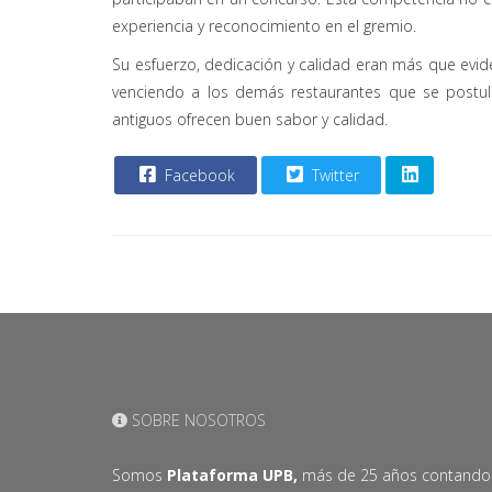
experiencia y reconocimiento en el gremio.
Su esfuerzo, dedicación y calidad eran más que eviden
venciendo a los demás restaurantes que se postu
antiguos ofrecen buen sabor y calidad.
Facebook
Twitter
SOBRE NOSOTROS
Somos
Plataforma UPB,
más de 25 años contando