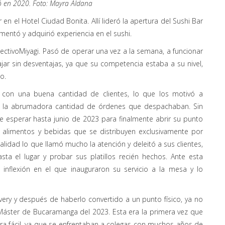
ió en 2020. Foto: Mayra Aldana
en el Hotel Ciudad Bonita. Allí lideró la apertura del Sushi Bar
rimentó y adquirió experiencia en el sushi.
ctivoMiyagi. Pasó de operar una vez a la semana, a funcionar
ar sin desventajas, ya que su competencia estaba a su nivel,
nto.
ó con una buena cantidad de clientes, lo que los motivó a
ra la abrumadora cantidad de órdenes que despachaban. Sin
e esperar hasta junio de 2023 para finalmente abrir su punto
r alimentos y bebidas que se distribuyen exclusivamente por
 calidad lo que llamó mucho la atención y deleitó a sus clientes,
asta el lugar y probar sus platillos recién hechos. Ante esta
inflexión en el que inauguraron su servicio a la mesa y lo
ry y después de haberlo convertido a un punto físico, ya no
 Máster de Bucaramanga del 2023. Esta era la primera vez que
ra fácil, ya que se enfrentaban a colegas con muchos años de