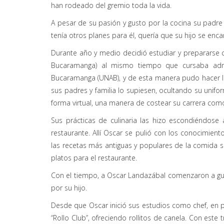
han rodeado del gremio toda la vida.
A pesar de su pasión y gusto por la cocina su pad
tenía otros planes para él, quería que su hijo se enc
Durante año y medio decidió estudiar y prepararse 
Bucaramanga) al mismo tiempo que cursaba adm
Bucaramanga (UNAB), y de esta manera pudo hacer lo
sus padres y familia lo supiesen, ocultando su unif
forma virtual, una manera de costear su carrera como
Sus prácticas de culinaria las hizo escondiéndose
restaurante. Allí Oscar se pulió con los conocimie
las recetas más antiguas y populares de la comid
platos para el restaurante.
Con el tiempo, a Oscar Landazábal comenzaron a gus
por su hijo.
Desde que Oscar inició sus estudios como chef, en 
“Rollo Club”, ofreciendo rollitos de canela. Con este