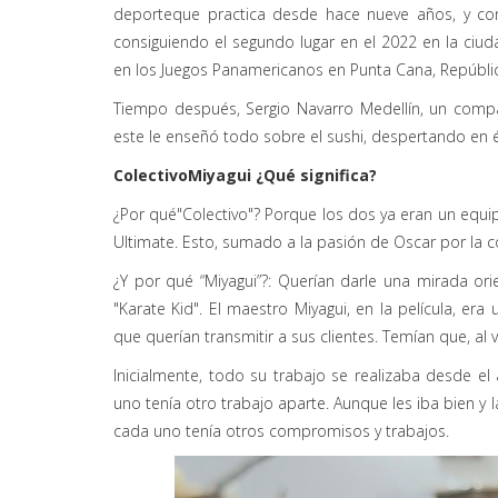
deporte
que practica desde hace nueve años, y con
consiguiendo el segundo lugar en el 2022 en la ciuda
en los Juegos Panamericanos en Punta Cana, Repúbli
Tiempo después, Sergio Navarro Medellín, un comp
este le enseñó todo sobre el sushi, despertando en 
ColectivoMiyagui ¿Qué significa?
¿Por qué"
Colectivo
"? Porque los dos ya eran un equi
Ultimate. Esto, sumado a la pasión de Oscar por la 
¿Y por qué “
Miyagui”
?: Querían darle una mirada ori
"Karate Kid". El maestro Miyagui, en la película, era
que querían transmitir a sus clientes. Temían que, al 
Inicialmente, todo su trabajo se realizaba desde e
uno tenía otro trabajo aparte. Aunque les iba bien y 
cada uno tenía otros compromisos y trabajos.