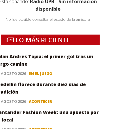
Está sonando:
Radio UPB - Sin información
disponible
No fue posible consultar el estado de la emisora
LO MÁS RECIENTE
ilan Andrés Tapia: el primer gol tras un
argo camino
6 AGOSTO 2026
EN EL JUEGO
edellín florece durante diez días de
radición
5 AGOSTO 2026
ACONTECER
antander Fashion Week: una apuesta por
o local