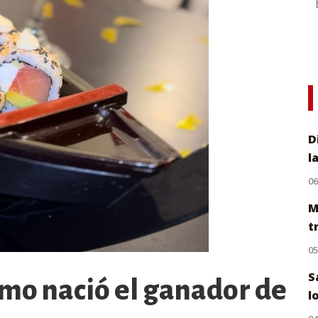
D
l
0
M
t
0
S
ómo nació el ganador de
l