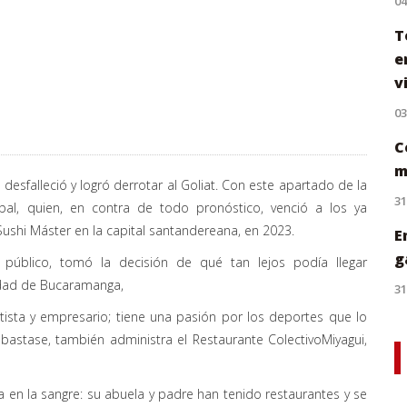
0
T
e
v
0
C
m
sfalleció y logró derrotar al Goliat. Con este apartado de la
31
bal, quien, en contra de todo pronóstico, venció a los ya
ushi Máster en la capital santandereana, en 2023.
E
g
público, tomó la decisión de qué tan lejos podía llegar
iudad de Bucaramanga,
31
ista y empresario; tiene una pasión por los deportes que lo
bastase, también administra el Restaurante ColectivoMiyagui,
va en la sangre: su abuela y padre han tenido restaurantes y se