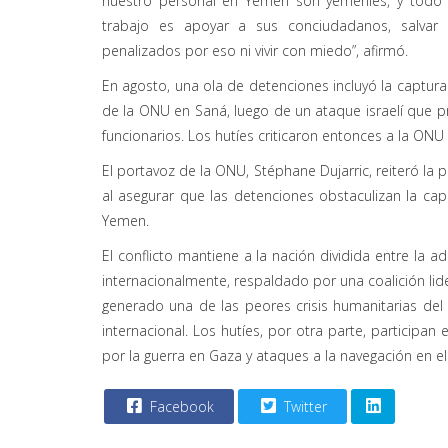
nuestro personal en Yemen son yemeníes, y todo 
trabajo es apoyar a sus conciudadanos, salvar v
penalizados por eso ni vivir con miedo”, afirmó.
En agosto, una ola de detenciones incluyó la captur
de la ONU en Saná, luego de un ataque israelí que pr
funcionarios. Los hutíes criticaron entonces a la ON
El portavoz de la ONU, Stéphane Dujarric, reiteró la
al asegurar que las detenciones obstaculizan la cap
Yemen.
El conflicto mantiene a la nación dividida entre la a
internacionalmente, respaldado por una coalición li
generado una de las peores crisis humanitarias d
internacional. Los hutíes, por otra parte, participan
por la guerra en Gaza y ataques a la navegación en el
Facebook
Twitter