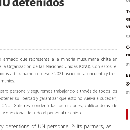
NU detenidos
0
T
e
v
0
C
m
ioso armado que representa a la minoría musulmana chiita en
31
 la Organización de las Naciones Unidas (ONU). Con estos, el
idos arbitrariamente desde 2021 asciende a cincuenta y tres.
E
emeníes.
g
tro personal y seguiremos trabajando a través de todos los
31
btener su libertad y garantizar que esto no vuelva a suceder”,
a ONU. Guterres condenó las detenciones, calificándolas de
 e incondicional de todo el personal retenido.
ry detentions of UN personnel & its partners, as