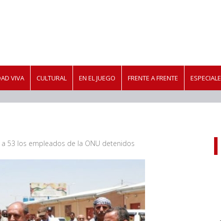
AD VIVA
CULTURAL
EN EL JUEGO
FRENTE A FRENTE
ESPECIAL
n a 53 los empleados de la ONU detenidos