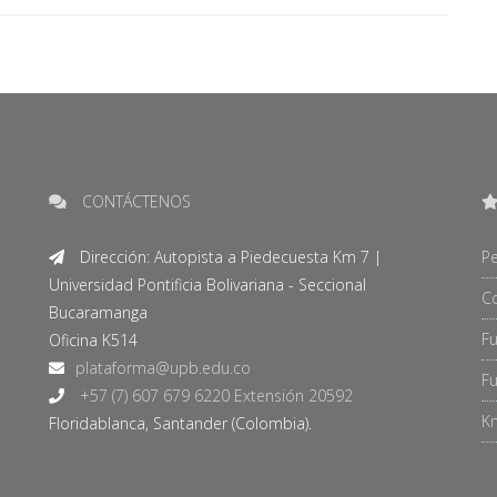
CONTÁCTENOS
Dirección: Autopista a Piedecuesta Km 7 |
Pe
Universidad Pontificia Bolivariana - Seccional
C
Bucaramanga
F
Oficina K514
Fu
+57 (7) 607 679 6220 Extensión 20592
Kn
Floridablanca, Santander (Colombia).