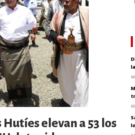
D
l
0
M
t
0
S
 Hutíes elevan a 53 los
l