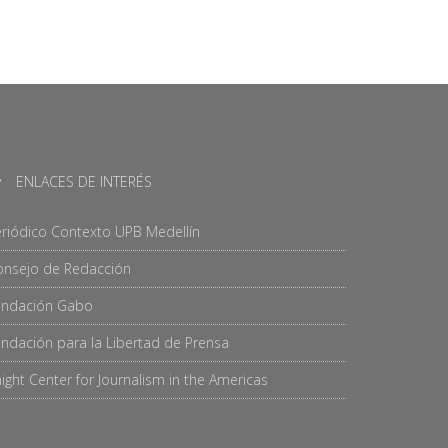
ENLACES DE INTERÉS
riódico Contexto UPB Medellín
onsejo de Redacción
undación Gabo
ndación para la Libertad de Prensa
ight Center for Journalism in the Americas