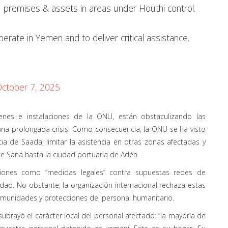
N premises & assets in areas under Houthi control.
operate in Yemen and to deliver critical assistance.
ctober 7, 2025
enes e instalaciones de la ONU, están obstaculizando las
una prolongada crisis. Como consecuencia, la ONU se ha visto
a de Saada, limitar la asistencia en otras zonas afectadas y
de Saná hasta la ciudad portuaria de Adén.
nciones como “medidas legales” contra supuestas redes de
dad. No obstante, la organización internacional rechaza estas
inmunidades y protecciones del personal humanitario.
ubrayó el carácter local del personal afectado: “la mayoría de