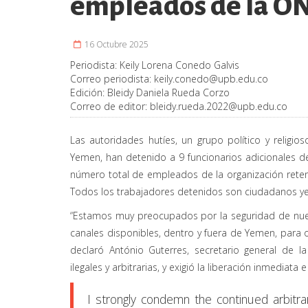
empleados de la O
16 Octubre 2025
Periodista:
Keily Lorena Conedo Galvis
Correo periodista:
keily.conedo@upb.edu.co
Edición:
Bleidy Daniela Rueda Corzo
Correo de editor:
bleidy.rueda.2022@upb.edu.co
Las autoridades hutíes, un grupo político y relig
Yemen, han detenido a 9 funcionarios adicionales de
número total de empleados de la organización reten
Todos los trabajadores detenidos son ciudadanos y
“Estamos muy preocupados por la seguridad de nues
canales disponibles, dentro y fuera de Yemen, para o
declaró António Guterres, secretario general de l
ilegales y arbitrarias, y exigió la liberación inmediata
I strongly condemn the continued arbitra