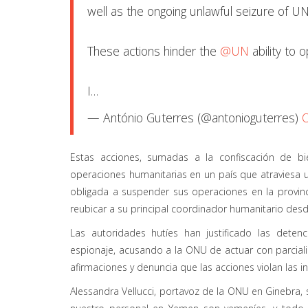
well as the ongoing unlawful seizure of U
These actions hinder the
@UN
ability to 
I…
— António Guterres (@antonioguterres)
O
Estas acciones, sumadas a la confiscación de bi
operaciones humanitarias en un país que atraviesa 
obligada a suspender sus operaciones en la provinci
reubicar a su principal coordinador humanitario des
Las autoridades hutíes han justificado las dete
espionaje, acusando a la ONU de actuar con parciali
afirmaciones y denuncia que las acciones violan las 
Alessandra Vellucci, portavoz de la ONU en Ginebra, s