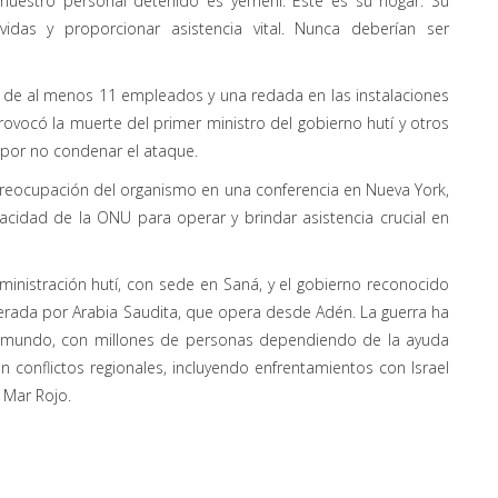
nuestro personal detenido es yemení. Este es su hogar. Su
idas y proporcionar asistencia vital. Nunca deberían ser
a de al menos 11 empleados y una redada en las instalaciones
ovocó la muerte del primer ministro del gobierno hutí y otros
U por no condenar el ataque.
 preocupación del organismo en una conferencia en Nueva York,
acidad de la ONU para operar y brindar asistencia crucial en
dministración hutí, con sede en Saná, y el gobierno reconocido
derada por Arabia Saudita, que opera desde Adén. La guerra ha
el mundo, con millones de personas dependiendo de la ayuda
 en conflictos regionales, incluyendo enfrentamientos con Israel
 Mar Rojo.