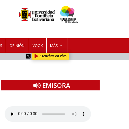
ES
OPINIÓN
IVOOX
MÁS
Escuchar en vivo
EMISORA