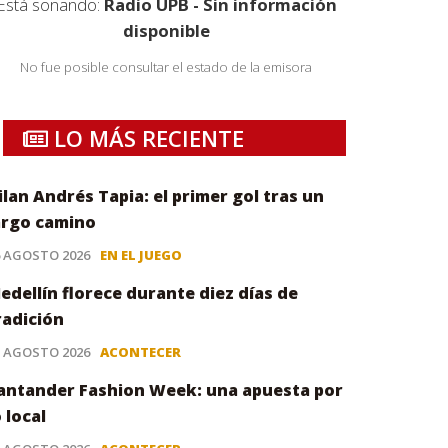
Está sonando:
Radio UPB - Sin información
disponible
No fue posible consultar el estado de la emisora
LO MÁS RECIENTE
ilan Andrés Tapia: el primer gol tras un
argo camino
6 AGOSTO 2026
EN EL JUEGO
edellín florece durante diez días de
radición
5 AGOSTO 2026
ACONTECER
antander Fashion Week: una apuesta por
o local