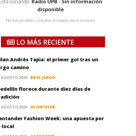
Está sonando:
Radio UPB - Sin información
disponible
No fue posible consultar el estado de la emisora
LO MÁS RECIENTE
ilan Andrés Tapia: el primer gol tras un
argo camino
6 AGOSTO 2026
EN EL JUEGO
edellín florece durante diez días de
radición
5 AGOSTO 2026
ACONTECER
antander Fashion Week: una apuesta por
o local