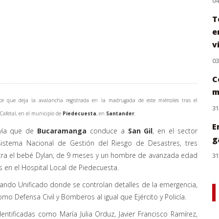
0
T
e
v
0
C
m
lance que deja la avalancha registrada en la madrugada de este miércoles tras el
31
Cafetal, en el municipio de
Piedecuesta
, en
Santander
.
E
 vía que de
Bucaramanga
conduce a
San Gil
, en el sector
g
istema Nacional de Gestión del Riesgo de Desastres, tres
ntra el bebé Dylan, de 9 meses y un hombre de avanzada edad
31
 en el Hospital Local de Piedecuesta.
ando Unificado donde se controlan detalles de la emergencia,
o Defensa Civil y Bomberos al igual que Ejército y Policía.
ntificadas como María Julia Orduz, Javier Francisco Ramírez,