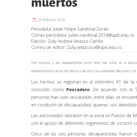
muertos
26 Febrero 2020
Periodista:
Julián Felipe Sandoval Durán
Correo periodista:
julian.sandoval.2016@upb.edu.co
Edición:
Zully Andrea Velazco Carrillo
Correo de editor:
Zully.velazcoca@upb.edu.co
Tres muertos y seis desaparecidos, entre ellos tres niños, es el ba
desbordamiento de los ríos Manco y de Oro y las quebradas Boquerón y El 
Los hechos se registran en el kilómetro 61 de la
conocido como
Pescadero
. De acuerdo con el S
personas han sido rescatadas, entre ellas se encue
en condición de discapacidad, quienes son atendidos
Las autoridades ubicaron en la zona un Puesto de M
con el apoyo de diferentes organismos de socorro com
Cinco de las seis personas desaparecidas fueron ide