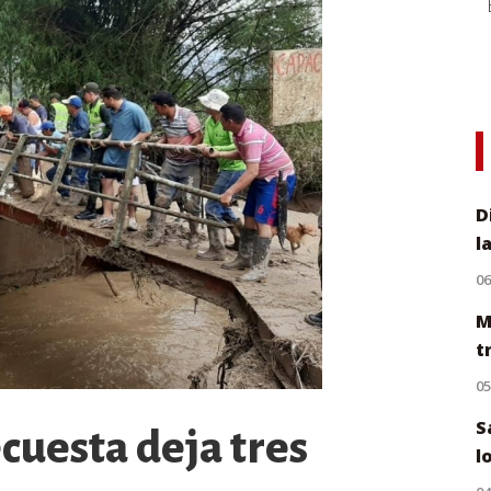
D
l
0
M
t
0
S
cuesta deja tres
l