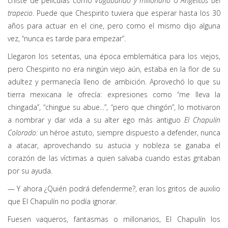
chiste de películas como
Vagabundo y millonario
o
Angelitos del
trapecio
. Puede que Chespirito tuviera que esperar hasta los 30
años para actuar en el cine, pero como el mismo dijo alguna
vez, “nunca es tarde para empezar”.
Llegaron los setentas, una época emblemática para los viejos,
pero Chespirito no era ningún viejo aún, estaba en la flor de su
adultez y permanecía lleno de ambición. Aprovechó lo que su
tierra mexicana le ofrecía: expresiones como “me lleva la
chingada”, “chingue su abue...”, “pero que chingón”, lo motivaron
a nombrar y dar vida a su alter ego más antiguo
El Chapulín
Colorado:
un héroe astuto, siempre dispuesto a defender, nunca
a atacar, aprovechando su astucia y nobleza se ganaba el
corazón de las víctimas a quien salvaba cuando estas gritaban
por su ayuda.
— Y ahora ¿Quién podrá defenderme?, eran los gritos de auxilio
que El Chapulín no podía ignorar.
Fuesen vaqueros, fantasmas o millonarios, El Chapulín los