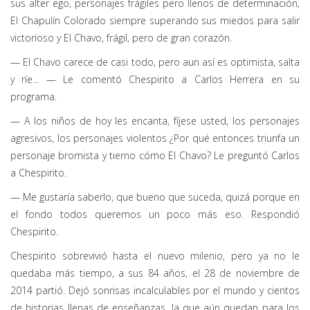
sus alter ego, personajes frágiles pero llenos de determinación,
El Chapulín Colorado siempre superando sus miedos para salir
victorioso y El Chavo, frágil, pero de gran corazón.
— El Chavo carece de casi todo, pero aun así es optimista, salta
y ríe... — Le comentó Chespirito a Carlos Herrera en su
programa.
— A los niños de hoy les encanta, fíjese usted, los personajes
agresivos, los personajes violentos ¿Por qué entonces triunfa un
personaje bromista y tierno cómo El Chavo? Le preguntó Carlos
a Chespirito.
— Me gustaría saberlo, que bueno que suceda, quizá porque en
el fondo todos queremos un poco más eso. Respondió
Chespirito.
Chespirito sobrevivió hasta el nuevo milenio, pero ya no le
quedaba más tiempo, a sus 84 años, el 28 de noviembre de
2014 partió. Dejó sonrisas incalculables por el mundo y cientos
de historias llenas de enseñanzas, la que aún quedan para los