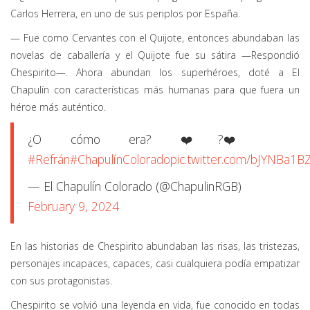
Carlos Herrera, en uno de sus periplos por España.
— Fue como Cervantes con el Quijote, entonces abundaban las
novelas de caballería y el Quijote fue su sátira —Respondió
Chespirito—. Ahora abundan los superhéroes, doté a El
Chapulín con características más humanas para que fuera un
héroe más auténtico.
¿O cómo era? ❤️?❤️
#Refrán
#ChapulínColorado
pic.twitter.com/bJYNBa1B
— El Chapulín Colorado (@ChapulinRGB)
February 9, 2024
En las historias de Chespirito abundaban las risas, las tristezas,
personajes incapaces, capaces, casi cualquiera podía empatizar
con sus protagonistas.
Chespirito se volvió una leyenda en vida, fue conocido en todas