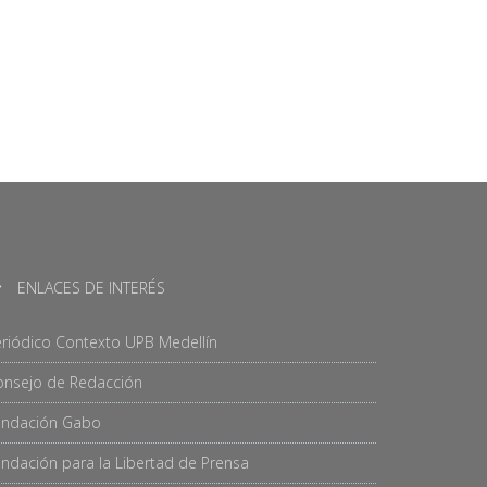
ENLACES DE INTERÉS
riódico Contexto UPB Medellín
onsejo de Redacción
undación Gabo
ndación para la Libertad de Prensa