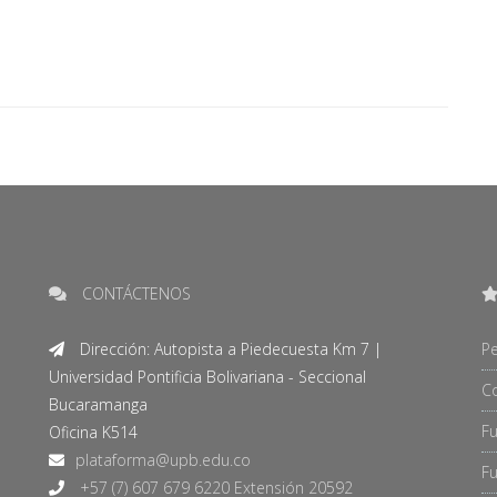
CONTÁCTENOS
Dirección: Autopista a Piedecuesta Km 7 |
Pe
Universidad Pontificia Bolivariana - Seccional
C
Bucaramanga
F
Oficina K514
Fu
+57 (7) 607 679 6220 Extensión 20592