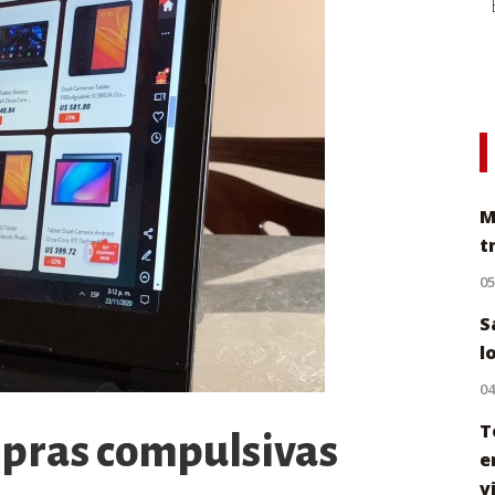
M
t
0
S
l
0
T
mpras compulsivas
e
v