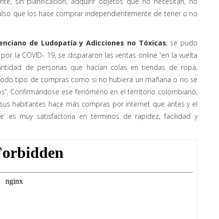
, sin planificación, adquirir objetos que no necesitan, no
ulso que los hace comprar independientemente de tener o no
lenciano de Ludopatía y Adicciones no Tóxicas
, se pudo
or la COVID- 19, se dispararon las ventas online “en la vuelta
antidad de personas que hacían colas en tiendas de ropa,
todo tipo de compras como si no hubiera un mañana o no se
los”, Confirmándose ese fenómeno en el territorio colombiano,
e sus habitantes hace más compras por internet que antes y el
’ es muy satisfactoria en términos de rapidez, facilidad y