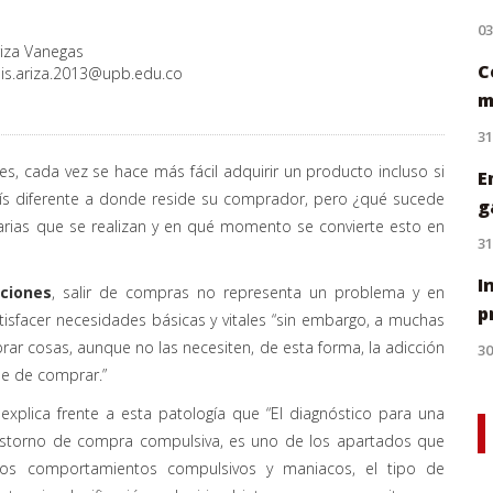
0
Ariza Vanegas
C
uis.ariza.2013@upb.edu.co
m
31
les, cada vez se hace más fácil adquirir un producto incluso si
E
ís diferente a donde reside su comprador, pero ¿qué sucede
g
iarias que se realizan y en qué momento se convierte esto en
31
I
cciones
, salir de compras no representa un problema y en
p
isfacer necesidades básicas y vitales “sin embargo, a muchas
mprar cosas, aunque no las necesiten, de esta forma, la adicción
30
le de comprar.”
explica frente a esta patología que “El diagnóstico para una
storno de compra compulsiva, es uno de los apartados que
unos comportamientos compulsivos y maniacos, el tipo de