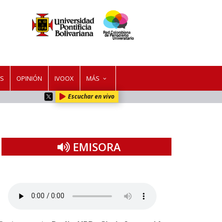
ES
OPINIÓN
IVOOX
MÁS
Escuchar en vivo
EMISORA