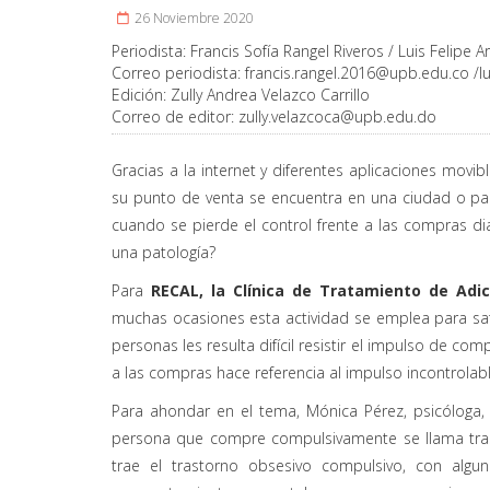
26 Noviembre 2020
Periodista:
Francis Sofía Rangel Riveros / Luis Felipe 
Correo periodista:
francis.rangel.2016@upb.edu.co
/
l
Edición:
Zully Andrea Velazco Carrillo
Correo de editor:
zully.velazcoca@upb.edu.do
Gracias a la internet y diferentes aplicaciones movib
su punto de venta se encuentra en una ciudad o pa
cuando se pierde el control frente a las compras d
una patología?
Para
RECAL, la Clínica de Tratamiento de Adi
muchas ocasiones esta actividad se emplea para sat
personas les resulta difícil resistir el impulso de co
a las compras hace referencia al impulso incontrolab
Para ahondar en el tema, Mónica Pérez, psicóloga, 
persona que compre compulsivamente se llama tra
trae el trastorno obsesivo compulsivo, con alg