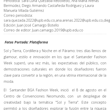
Periodista:
Sara Luna Quezada Rebolledo, Ana María Arenas
Bermúdez, Diego Armando Castañeda Rodríguez y Laura
Manuela Villada Gutiérrez
Correo periodista:
sara.quezada.2022@upb.edu.co
,
ana.arenas.2022@upb.edu.co
,
die
Edición:
Juan José Camargo Botello
Correo de editor:
Juan.camargo.2019@upb.edu.co
Fotos Portada: Plataforma
Sol y Tierra, Cordillera y Noche en el Páramo: tres días llenos de
glamour, estilo e innovación en los que el Santander Fashion
Week superó, una vez más, las expectativas del público, con
demostraciones culturales en donde los diseñadores fueron
clave para convertir a la región, en una vitrina internacional de la
moda.
El Santander BGA Fashion Week, inició el 8 de agosto en el
Centro de Convenciones Neomundo, con un despliegue de
creatividad bajo la temática "Sol y Tierra". Este concepto
permitió a los diseñadores explorar la fusión entre la riqueza