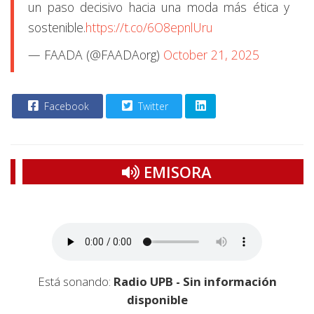
un paso decisivo hacia una moda más ética y
sostenible.
https://t.co/6O8epnlUru
— FAADA (@FAADAorg)
October 21, 2025
Facebook
Twitter
EMISORA
Está sonando:
Radio UPB - Sin información
disponible