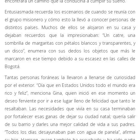
encontrara un camino que la conduciría a cumplir su sueño.
Entusiasmada recuerda los escenarios de cuando se reunía con
el grupo misionero y cómo esto la llevó a conocer personas de
distintos países. Muchos de ellos se alojaron en su casa y
dejaban recuerdos que la impresionaban: “Un catre, una
sombrilla de margaritas con pétalos blancos y transparentes, y
un disco”, enumera con sus dedos los objetos que más le
marcaron en ese tiempo debido a su escasez en las calles de
Bogotá.
Tantas personas foráneas la llevaron a llenarse de curiosidad
por el exterior. “Oía que en Estados Unidos todo el mundo era
rico y feliz”, menciona Gina, quien inició en ese momento un
deseo ferviente por ir a ese lugar lleno de felicidad que tanto le
resaltaban. Las necesidades que vivía en su casa terminaban
por fortalecer esas ganas de dejar su ciudad natal; quería salir
de su barrio y darles una mejor calidad de vida a sus padres.
“Todos los días desayunaban pan con agua de panela”, afirma
su hijo, Harrison, quien también ha escuchado y ha sido parte