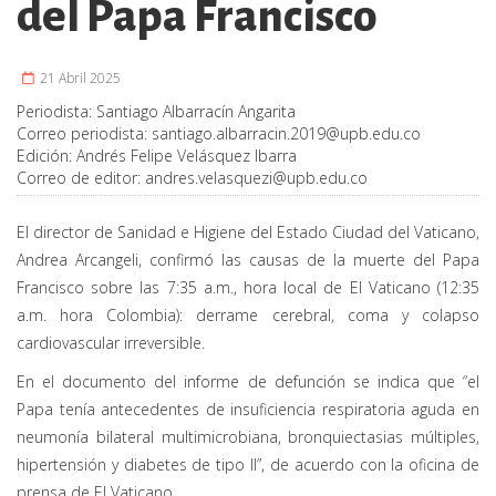
del Papa Francisco
21 Abril 2025
Periodista:
Santiago Albarracín Angarita
Correo periodista:
santiago.albarracin.2019@upb.edu.co
Edición:
Andrés Felipe Velásquez Ibarra
Correo de editor:
andres.velasquezi@upb.edu.co
El director de Sanidad e Higiene del Estado Ciudad del Vaticano,
Andrea Arcangeli, confirmó las causas de la muerte del Papa
Francisco sobre las 7:35 a.m., hora local de El Vaticano (12:35
a.m. hora Colombia): derrame cerebral, coma y colapso
cardiovascular irreversible.
En el documento del informe de defunción se indica que “el
Papa tenía antecedentes de insuficiencia respiratoria aguda en
neumonía bilateral multimicrobiana, bronquiectasias múltiples,
hipertensión y diabetes de tipo II”, de acuerdo con la oficina de
prensa de El Vaticano.