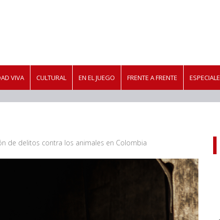
AD VIVA
CULTURAL
EN EL JUEGO
FRENTE A FRENTE
ESPECIAL
ción de delitos contra los animales en Colombia