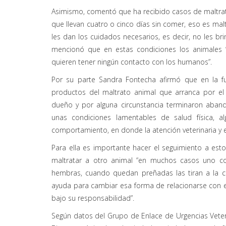
Asimismo, comentó que ha recibido casos de maltrato
que llevan cuatro o cinco días sin comer, eso es ma
les dan los cuidados necesarios, es decir, no les b
mencionó que en estas condiciones los animales “t
quieren tener ningún contacto con los humanos”.
Por su parte Sandra Fontecha afirmó que en la f
productos del maltrato animal que arranca por e
dueño y por alguna circunstancia terminaron aban
unas condiciones lamentables de salud física, 
comportamiento, en donde la atención veterinaria y e
Para ella es importante hacer el seguimiento a est
maltratar a otro animal “en muchos casos uno co
hembras, cuando quedan preñadas las tiran a la c
ayuda para cambiar esa forma de relacionarse con e
bajo su responsabilidad”.
Según datos del Grupo de Enlace de Urgencias Veterina