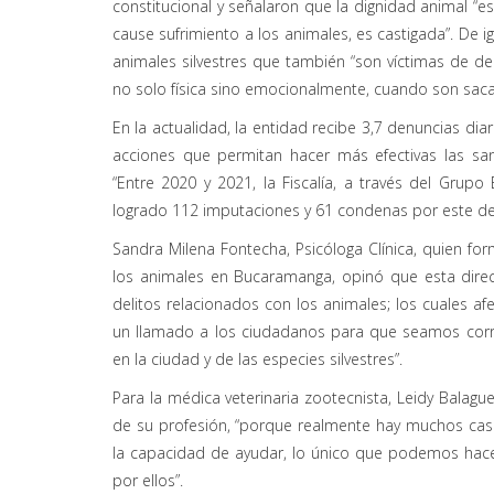
constitucional y señalaron que la dignidad animal “
cause sufrimiento a los animales, es castigada”. De i
animales silvestres que también “son víctimas de de
no solo física sino emocionalmente, cuando son sacad
En la actualidad, la entidad recibe 3,7 denuncias dia
acciones que permitan hacer más efectivas las sa
“Entre 2020 y 2021, la Fiscalía, a través del Grupo
logrado 112 imputaciones y 61 condenas por este deli
Sandra Milena Fontecha, Psicóloga Clínica, quien for
los animales en Bucaramanga, opinó que esta direc
delitos relacionados con los animales; los cuales af
un llamado a los ciudadanos para que seamos corre
en la ciudad y de las especies silvestres”.
Para la médica veterinaria zootecnista, Leidy Balague
de su profesión, “porque realmente hay muchos ca
la capacidad de ayudar, lo único que podemos hace
por ellos”.