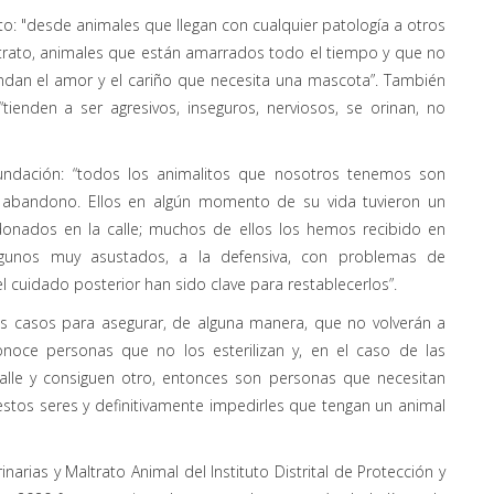
: "desde animales que llegan con cualquier patología a otros
ltrato, animales que están amarrados todo el tiempo y que no
rindan el amor y el cariño que necesita una mascota”. También
ienden a ser agresivos, inseguros, nerviosos, se orinan, no
undación: “todos los animalitos que nosotros tenemos son
l abandono. Ellos en algún momento de su vida tuvieron un
donados en la calle; muchos de ellos los hemos recibido en
algunos muy asustados, a la defensiva, con problemas de
l cuidado posterior han sido clave para restablecerlos”.
os casos para asegurar, de alguna manera, que no volverán a
noce personas que no los esterilizan y, en el caso de las
alle y consiguen otro, entonces son personas que necesitan
stos seres y definitivamente impedirles que tengan un animal
rias y Maltrato Animal del Instituto Distrital de Protección y