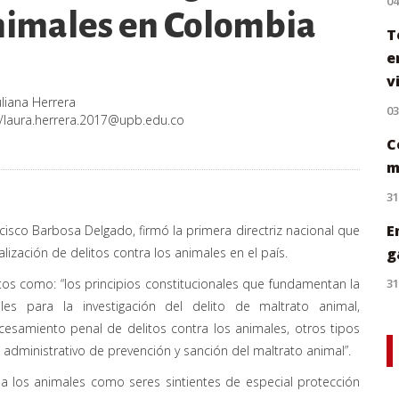
0
animales en Colombia
T
e
v
uliana Herrera
0
/
laura.herrera.2017@upb.edu.co
C
m
31
E
ncisco Barbosa Delgado, firmó la primera directriz nacional que
ialización de delitos contra los animales en el país.
g
tos como: “los principios constitucionales que fundamentan la
31
les para la investigación del delito de maltrato animal,
ocesamiento penal de delitos contra los animales, otros tipos
administrativo de prevención y sanción del maltrato animal”.
a los animales como seres sintientes de especial protección