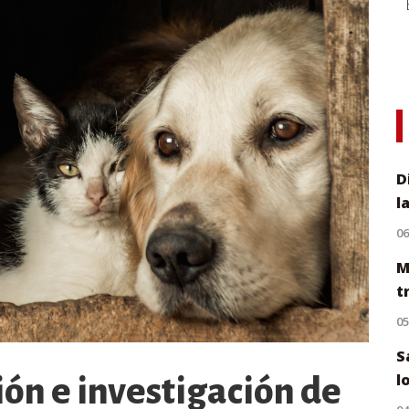
D
l
0
M
t
0
S
l
ión e investigación de