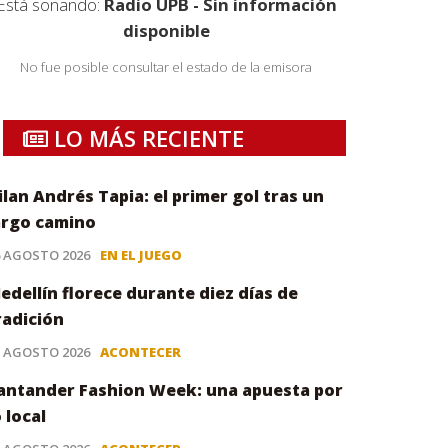
Está sonando:
Radio UPB - Sin información
disponible
No fue posible consultar el estado de la emisora
LO MÁS RECIENTE
ilan Andrés Tapia: el primer gol tras un
argo camino
6 AGOSTO 2026
EN EL JUEGO
edellín florece durante diez días de
radición
5 AGOSTO 2026
ACONTECER
antander Fashion Week: una apuesta por
o local