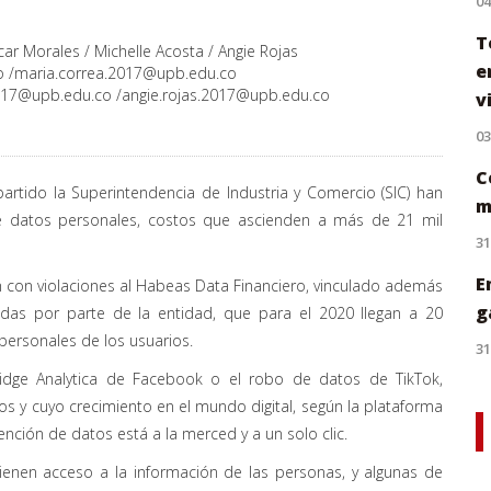
0
T
ar Morales / Michelle Acosta / Angie Rojas
e
o
/
maria.correa.2017@upb.edu.co
2017@upb.edu.co
/
angie.rojas.2017@upb.edu.co
v
0
C
artido la Superintendencia de Industria y Comercio (SIC) han
m
de datos personales, costos que ascienden a más de 21 mil
31
E
n con violaciones al Habeas Data Financiero, vinculado además
g
idas por parte de la entidad, que para el 2020 llegan a 20
ersonales de los usuarios.
31
ge Analytica de Facebook o el robo de datos de TikTok,
 y cuyo crecimiento en el mundo digital, según la plataforma
nción de datos está a la merced y a un solo clic.
ienen acceso a la información de las personas, y algunas de