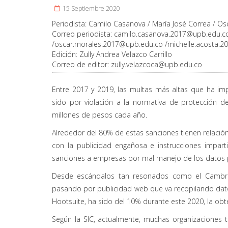
15 Septiembre 2020
Periodista:
Camilo Casanova / María José Correa / Osc
Correo periodista:
camilo.casanova.2017@upb.edu.c
/
oscar.morales.2017@upb.edu.co
/
michelle.acosta.
Edición:
Zully Andrea Velazco Carrillo
Correo de editor:
zully.velazcoca@upb.edu.co
Entre 2017 y 2019, las multas más altas que ha imp
sido por violación a la normativa de protección 
millones de pesos cada año.
Alrededor del 80% de estas sanciones tienen relació
con la publicidad engañosa e instrucciones impart
sanciones a empresas por mal manejo de los datos p
Desde escándalos tan resonados como el Cambrid
pasando por publicidad web que va recopilando datos
Hootsuite, ha sido del 10% durante este 2020, la obte
Según la SIC, actualmente, muchas organizaciones t