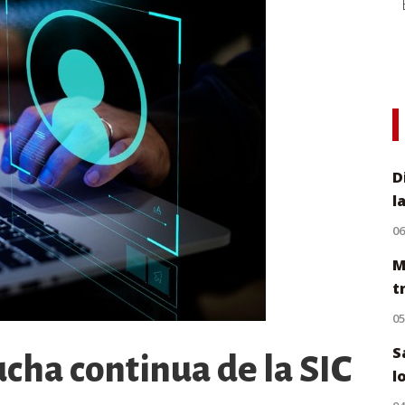
D
l
0
M
t
0
S
cha continua de la SIC
l