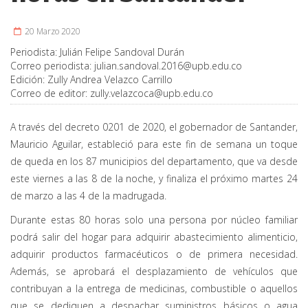
20 Marzo 2020
Periodista:
Julián Felipe Sandoval Durán
Correo periodista:
julian.sandoval.2016@upb.edu.co
Edición:
Zully Andrea Velazco Carrillo
Correo de editor:
zully.velazcoca@upb.edu.co
A través del decreto 0201 de 2020, el gobernador de Santander,
Mauricio Aguilar, estableció para este fin de semana un toque
de queda en los 87 municipios del departamento, que va desde
este viernes a las 8 de la noche, y finaliza el próximo martes 24
de marzo a las 4 de la madrugada.
Durante estas 80 horas solo una persona por núcleo familiar
podrá salir del hogar para adquirir abastecimiento alimenticio,
adquirir productos farmacéuticos o de primera necesidad.
Además, se aprobará el desplazamiento de vehículos que
contribuyan a la entrega de medicinas, combustible o aquellos
que se dediquen a despachar suministros básicos o agua