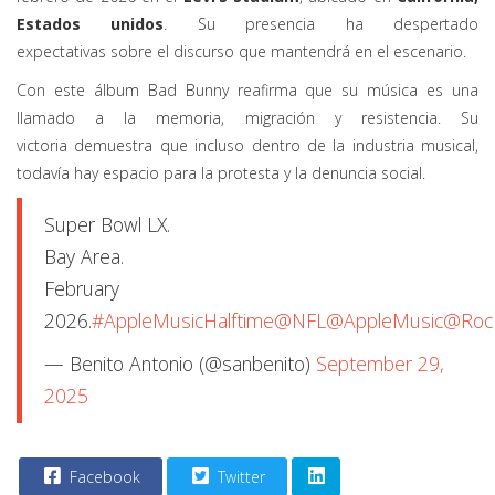
Estados unidos
. Su presencia ha despertado
expectativas sobre el discurso que mantendrá en el escenario.
Con este álbum Bad Bunny reafirma que su música es una
llamado a la memoria, migración y resistencia. Su
victoria demuestra que incluso dentro de la industria musical,
todavía hay espacio para la protesta y la denuncia social.
Super Bowl LX.
Bay Area.
February
2026.
#AppleMusicHalftime
@NFL
@AppleMusic
@Roc
— Benito Antonio (@sanbenito)
September 29,
2025
Facebook
Twitter