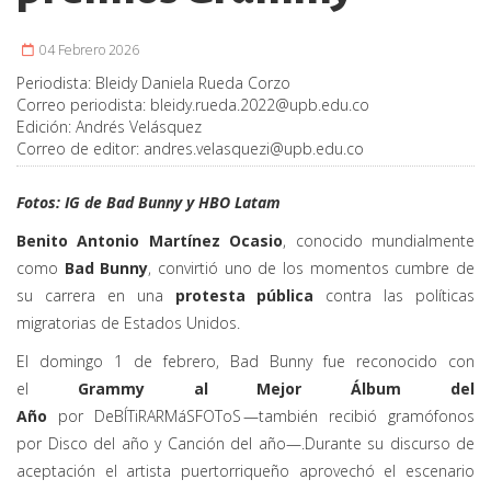
04 Febrero 2026
Periodista:
Bleidy Daniela Rueda Corzo
Correo periodista:
bleidy.rueda.2022@upb.edu.co
Edición:
Andrés Velásquez
Correo de editor:
andres.velasquezi@upb.edu.co
Fotos: IG de Bad Bunny y HBO Latam
Benito Antonio Martínez Ocasio
,
conocido mundialmente
como
Bad Bunny
, convirtió uno de los momentos cumbre de
su carrera en una
protesta pública
contra las políticas
migratorias de Estados Unidos.
El domingo 1 de febrero, Bad Bunny fue reconocido con
el
Grammy al Mejor Álbum del
Año
por
DeBÍ
TiRAR
MáS
FOToS
—también recibió gramófonos
por Disco del año y Canción del año
—
.
Durante su discurso de
aceptación el artista puertorriqueño aprovechó el escenario