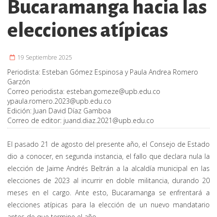
Bucaramanga hacia las
elecciones atípicas
19 Septiembre 2025
Periodista:
Esteban Gómez Espinosa y Paula Andrea Romero
Garzón
Correo periodista:
esteban.gomeze@upb.edu.co
y
paula.romero.2023@upb.edu.co
Edición:
Juan David Díaz Gamboa
Correo de editor:
juand.diaz.2021@upb.edu.co
El pasado 21 de agosto del presente año, el Consejo de Estado
dio a conocer, en segunda instancia, el fallo que declara nula la
elección de Jaime Andrés Beltrán a la alcaldía municipal en las
elecciones de 2023 al incurrir en doble militancia, durando 20
meses en el cargo. Ante esto, Bucaramanga se enfrentará a
elecciones atípicas para la elección de un nuevo mandatario
antes de que termine el año.