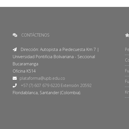
CONTÁCTENOS
Dirección: Autopista a Piedecuesta Km 7 |
Pe
Universidad Pontificia Bolivariana - Seccional
C
Bucaramanga
F
Oficina K514
Fu
+57 (7) 607 679 6220 Extensión 20592
Kn
Floridablanca, Santander (Colombia).