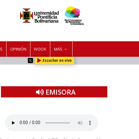
ES
OPINIÓN
IVOOX
MÁS
Escuchar en vivo
EMISORA