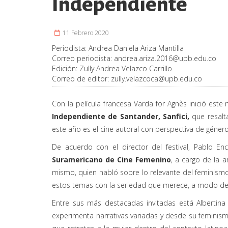
Independiente
11 Febrero 2020
Periodista:
Andrea Daniela Ariza Mantilla
Correo periodista:
andrea.ariza.2016@upb.edu.co
Edición:
Zully Andrea Velazco Carrillo
Correo de editor:
zully.velazcoca@upb.edu.co
Con la película francesa Varda for Agnès inició este 
Independiente de Santander, Sanfici,
que resalta
este año es el cine autoral con perspectiva de género
De acuerdo con el director del festival, Pablo E
Suramericano de Cine Femenino
, a cargo de la a
mismo, quien habló sobre lo relevante del feminismo
estos temas con la seriedad que merece, a modo de 
Entre sus más destacadas invitadas está Albertina
experimenta narrativas variadas y desde su feminismo