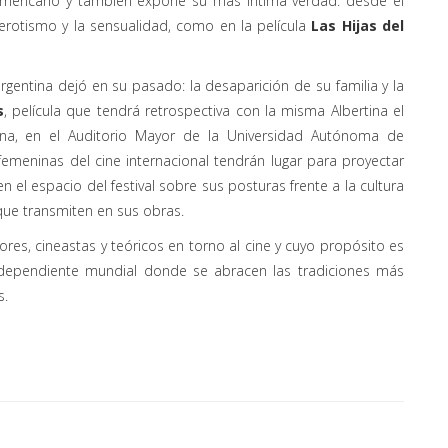
oamericano y también expone su más íntima verdad: desde el
erotismo y la sensualidad, como en la película
Las Hijas del
gentina dejó en su pasado: la desaparición de su familia y la
s
, película que tendrá retrospectiva con la misma Albertina el
na, en el Auditorio Mayor de la Universidad Autónoma de
meninas del cine internacional tendrán lugar para proyectar
n el espacio del festival sobre sus posturas frente a la cultura
que transmiten en sus obras.
ores, cineastas y teóricos en torno al cine y cuyo propósito es
independiente mundial donde se abracen las tradiciones más
s.