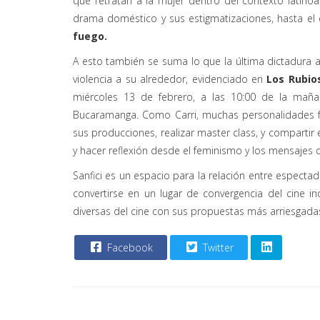
que retratan a la mujer dentro del contexto latin
drama doméstico y sus estigmatizaciones, hasta el 
fuego.
A esto también se suma lo que la última dictadura ar
violencia a su alrededor, evidenciado en
Los Rubio
miércoles 13 de febrero, a las 10:00 de la maña
Bucaramanga. Como Carri, muchas personalidades fe
sus producciones, realizar master class, y compartir e
y hacer reflexión desde el feminismo y los mensajes 
Sanfici es un espacio para la relación entre espectad
convertirse en un lugar de convergencia del cine 
diversas del cine con sus propuestas más arriesgada
Facebook
Twitter