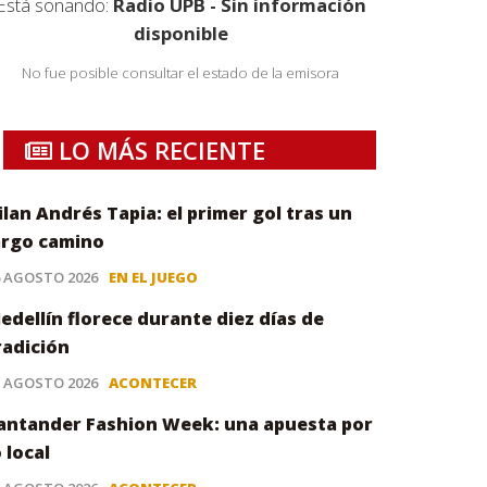
Está sonando:
Radio UPB - Sin información
disponible
No fue posible consultar el estado de la emisora
LO MÁS RECIENTE
ilan Andrés Tapia: el primer gol tras un
argo camino
6 AGOSTO 2026
EN EL JUEGO
edellín florece durante diez días de
radición
5 AGOSTO 2026
ACONTECER
antander Fashion Week: una apuesta por
o local