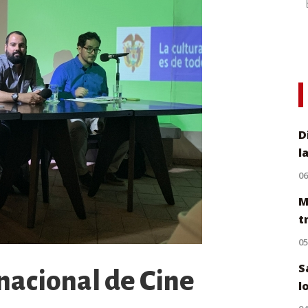
D
l
0
M
t
0
S
rnacional de Cine
l