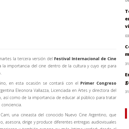
0
T
e
v
0
C
m
martes la tercera versión del
Festival Internacional de Cine
31
 la importancia del cine dentro de la cultura y cuyo eje para
.
E
g
ncino, en esta ocasión se contará con el
Primer Congreso
rgentina Eleonora Vallazza, Licenciada en Artes y directora del
31
, así como de la importancia de educar al público para tratar
conciencia.
 Carri, una cineasta del conocido Nuevo Cine Argentino, que
, asesora, dirige y produce diferentes entregas audiovisuales