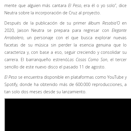
mente que alguien más cantara
El Peso
, era él o yo solo”, dice
Neutra sobre la incorporación de Cruz al proyecto.
Después de la publicación de su primer álbum
Resabia’O
en
2020, Jaison Neutra se prepara para regresar con
Elegante
Arrabalero
, un personaje con el que busca explorar nuevas
facetas de su música sin perder la esencia genuina que lo
caracteriza y, con base a eso, seguir creciendo y consolidar su
carrera. El barranqueño estrenó
Las Cosas Como Son
, el tercer
sencillo de este nuevo disco el pasado 11 de agosto.
El Peso
se encuentra disponible en plataformas como YouTube y
Spotify, donde ha obtenido más de 600.000 reproducciones, a
tan solo dos meses desde su lanzamiento.