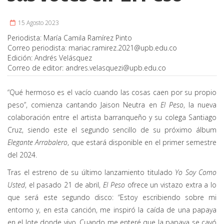
15 Agosto 2023
Periodista:
María Camila Ramírez Pinto
Correo periodista:
mariac.ramirez.2021@upb.edu.co
Edición:
Andrés Velásquez
Correo de editor:
andres.velasquezi@upb.edu.co
“Qué hermoso es el vacío cuando las cosas caen por su propio
peso”, comienza cantando Jaison Neutra en
El Peso
, la nueva
colaboración entre el artista barranqueño y su colega Santiago
Cruz, siendo este el segundo sencillo de su próximo álbum
Elegante Arrabalero
, que estará disponible en el primer semestre
del 2024.
Tras el estreno de su último lanzamiento titulado
Yo Soy Como
Usted
, el pasado 21 de abril,
El Peso
ofrece un vistazo extra a lo
que será este segundo disco: “Estoy escribiendo sobre mi
entorno y, en esta canción, me inspiró la caída de una papaya
en el lote donde vivo. Cuando me enteré que la papaya se cayó