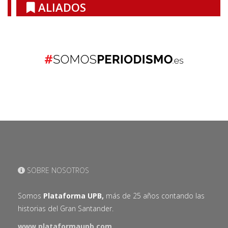
ALIADOS
SOBRE NOSOTROS
Somos
Plataforma UPB,
más de 25 años contando las
historias del Gran Santander.
www.plataformaupb.com