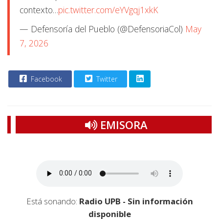
contexto…
pic.twitter.com/eYVgqj1xkK
— Defensoría del Pueblo (@DefensoriaCol)
May
7, 2026
Facebook
Twitter
EMISORA
Está sonando:
Radio UPB - Sin información
disponible