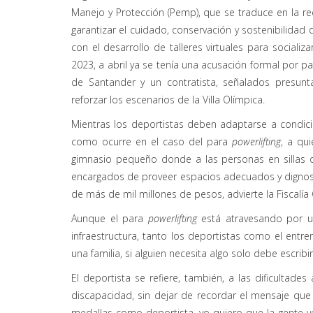
Manejo y Protección (Pemp), que se traduce en la ree
garantizar el cuidado, conservación y sostenibilidad
con el desarrollo de talleres virtuales para sociali
2023, a abril ya se tenía una acusación formal por pa
de Santander y un contratista, señalados presunt
reforzar los escenarios de la Villa Olímpica.
Mientras los deportistas deben adaptarse a condici
como ocurre en el caso del para
powerlifting
, a qu
gimnasio pequeño donde a las personas en sillas de
encargados de proveer espacios adecuados y dignos
de más de mil millones de pesos, advierte la Fiscalía
Aunque el para
powerlifting
está atravesando por 
infraestructura, tanto los deportistas como el ent
una familia, si alguien necesita algo solo debe escri
El deportista se refiere, también, a las dificultad
discapacidad, sin dejar de recordar el mensaje qu
medallas como deportista, yo quiero que la gente v