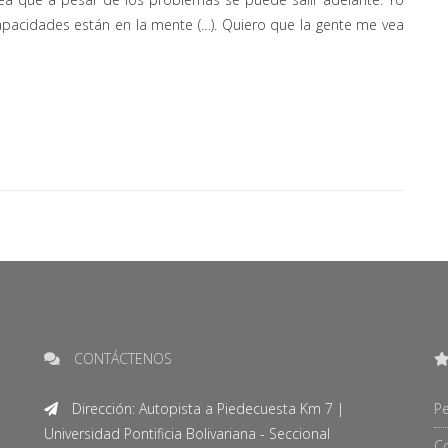
capacidades están en la mente (…). Quiero que la gente me vea
CONTÁCTENOS
Dirección: Autopista a Piedecuesta Km 7 |
Pe
Universidad Pontificia Bolivariana - Seccional
C