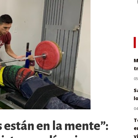
M
t
0
S
l
0
T
 están en la mente”:
e
v