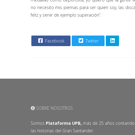
no necesito mis piernas para ser quien soy, las dis
feliz y servir de ejemplo superación”.
Facebook
Twitter
SOBRE NOSOTROS
Somos
Plataforma UPB,
más de 25 años contando
las historias del Gran Santander.