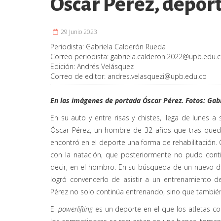
Óscar Pérez, depor
29 Junio 2023
Periodista:
Gabriela Calderón Rueda
Correo periodista:
gabriela.calderon.2022@upb.edu.
Edición:
Andrés Velásquez
Correo de editor:
andres.velasquezi@upb.edu.co
En las imágenes de portada Óscar Pérez. Fotos: Gab
En su auto y entre risas y chistes, llega de lunes a
Óscar Pérez, un hombre de 32 años que tras queda
encontró en el deporte una forma de rehabilitación. 
con la natación, que posteriormente no pudo conti
decir, en el hombro. En su búsqueda de un nuevo dep
logró convencerlo de asistir a un entrenamiento 
Pérez no solo continúa entrenando, sino que también s
El
powerlifting
es un deporte en el que los atletas co