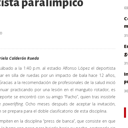
tista paralímpico
0
C
m
co
31
E
g
riela Calderón Rueda
31
 sábado a la 1:40 p.m. al estadio Alfonso López el deportista
I
r en silla de ruedas por un impacto de bala hace 12 años,
p
Gracias a la recomendación de profesionales de la salud inició
nuar practicando por una lesión en el manguito rotador, es
30
orte se encontró con su amigo “Pacho”, quien tras insistirle
de
powerlifting
. Ocho meses después de aceptar la invitación,
e prepara para el doble clasificatorio de esta disciplina.
mpiten en la disciplina “press de banca”, que consiste en que