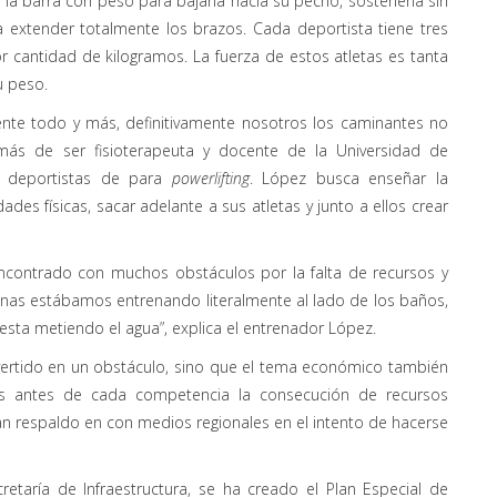
a barra con peso para bajarla hacia su pecho, sostenerla sin
a extender totalmente los brazos. Cada deportista tiene tres
or cantidad de kilogramos. La fuerza de estos atletas es tanta
u peso.
nte todo y más, definitivamente nosotros los caminantes no
ás de ser fisioterapeuta y docente de la Universidad de
e deportistas de para
powerlifting
. López busca enseñar la
es físicas, sacar adelante a sus atletas y junto a ellos crear
ncontrado con muchos obstáculos por la falta de recursos y
nas estábamos entrenando literalmente al lado de los baños,
esta metiendo el agua”, explica el entrenador López.
nvertido en un obstáculo, sino que el tema económico también
es antes de cada competencia la consecución de recursos
n respaldo en con medios regionales en el intento de hacerse
etaría de Infraestructura, se ha creado el Plan Especial de