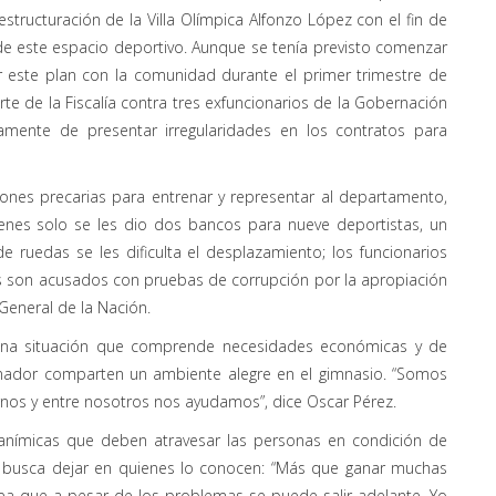
structuración de la Villa Olímpica Alfonzo López con el fin de
 de este espacio deportivo. Aunque se tenía previsto comenzar
zar este plan con la comunidad durante el primer trimestre de
rte de la Fiscalía contra tres exfuncionarios de la Gobernación
amente de presentar irregularidades en los contratos para
ones precarias para entrenar y representar al departamento,
ienes solo se les dio dos bancos para nueve deportistas, un
 ruedas se les dificulta el desplazamiento; los funcionarios
 son acusados con pruebas de corrupción por la apropiación
 General de la Nación.
una situación que comprende necesidades económicas y de
renador comparten un ambiente alegre en el gimnasio. “Somos
birnos y entre nosotros nos ayudamos”, dice Oscar Pérez.
es anímicas que deben atravesar las personas en condición de
e busca dejar en quienes lo conocen: “Más que ganar muchas
ea que a pesar de los problemas se puede salir adelante. Yo