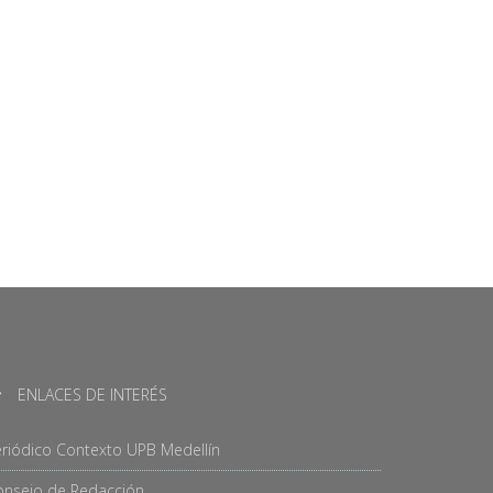
ENLACES DE INTERÉS
riódico Contexto UPB Medellín
onsejo de Redacción