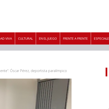
AD VIVA
CULTURAL
EN EL JUEGO
FRENTE A FRENTE
ESPECIAL
ente”: Óscar Pérez, deportista paralímpico