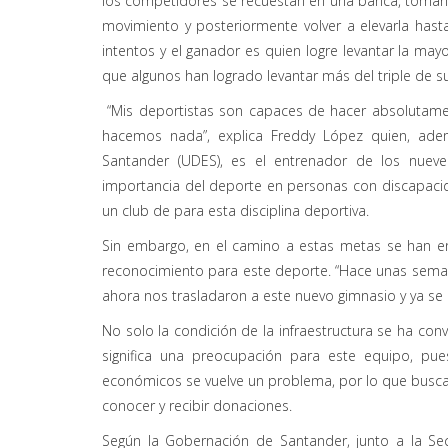
los competidores se recuestan en una banca, toman l
movimiento y posteriormente volver a elevarla hast
intentos y el ganador es quien logre levantar la may
que algunos han logrado levantar más del triple de s
“Mis deportistas son capaces de hacer absolutame
hacemos nada”, explica Freddy López quien, adem
Santander (UDES), es el entrenador de los nuev
importancia del deporte en personas con discapacidad
un club de para esta disciplina deportiva.
Sin embargo, en el camino a estas metas se han e
reconocimiento para este deporte. “Hace unas sema
ahora nos trasladaron a este nuevo gimnasio y ya se 
No solo la condición de la infraestructura se ha co
significa una preocupación para este equipo, pu
económicos se vuelve un problema, por lo que busca
conocer y recibir donaciones.
Según la Gobernación de Santander, junto a la Secr