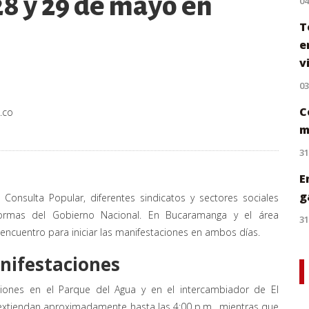
28 y 29 de mayo en
0
T
e
v
0
C
.co
m
31
E
g
Consulta Popular, diferentes sindicatos y sectores sociales
eformas del Gobierno Nacional. En Bucaramanga y el área
31
ncuentro para iniciar las manifestaciones en ambos días.
anifestaciones
ciones en el Parque del Agua y en el intercambiador de El
 extiendan aproximadamente hasta las 4:00 p.m., mientras que