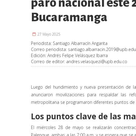
paro nacional este 
Bucaramanga
27 Mayo 2025
Periodista:
Santiago Albarracín Angarita
Correo periodista:
santiago.albarracin.2019@upb.edu
Edición:
Andrés Felipe Velásquez Ibarra
Correo de editor:
andres.velasquezi@upb.edu.co
Luego del hundimiento y nueva presentación de la 
anunciaron movilizaciones para respaldar las r
metropolitana se programaron diferentes puntos de e
Los puntos clave de las m
El miércoles 28 de mayo se realizarán concentra
Palenque, ambas a las 7:00 a.m. y se espera que se