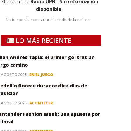
Está sonando:
Radio UPB - Sin información
disponible
No fue posible consultar el estado de la emisora
LO MÁS RECIENTE
ilan Andrés Tapia: el primer gol tras un
argo camino
6 AGOSTO 2026
EN EL JUEGO
edellín florece durante diez días de
radición
5 AGOSTO 2026
ACONTECER
antander Fashion Week: una apuesta por
o local