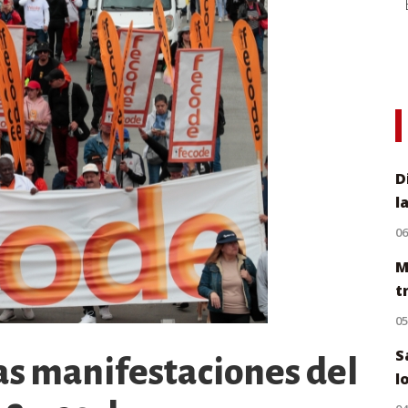
D
l
0
M
t
0
S
las manifestaciones del
l