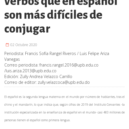
verbos que en español
son más difíciles de
conjugar
02 Octubre 2020
Periodista:
Francis Sofía Rangel Riveros / Luis Felipe Ariza
Vanegas
Correo periodista:
francis.rangel.2016@upb.edu.co
/
luis.ariza.2013@upb.edu.co
Edición:
Zully Andrea Velazco Carrillo
Correo de editor:
zully.velazcoca@upb.edu.do
El español es la segunda lengua materna en el mundo por número de hablantes, tras el
chino y el mandarín, lo que indica que, según cifras de 2019 del Instituto Cervantes -la
institución especializada en la enseñanza de español en el mundo- casi 483 millones de
personas tienen el español como primera lengua.