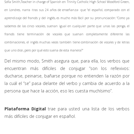
Sofía Smith,Teacher in charge of Spanish en Trinity Catholic High School Woodford Green,
en Londres, narra -tras sus 24 años de enseñanza- que “el español, comparado con el
aprendizaje del francés y del inglés, es mucho más fácil por su pronunciación: “Como ya
sabemos de las cinco vocales, suenan igual en cualquier parte que unas las ponga, el
francés tiene terminación de vocales que suenan completamente diferente las
combinaciones, el inglés muchas veces también tiene combinación de vocales y de letras
que uno dice ¿pero por qué esto suena de esta manera?”
Del mismo modo, Smith asegura que, para ella, los verbos que
encuentran más difíciles de conjugar “son los reflexivos:
ducharse, peinarse, bañarse porque no entienden la razón por
la cuál el “se” pasa delante del verbo y cambia de acuerdo a la
persona que hace la acción, eso les cuesta muchísimo”.
Plataforma Digital
trae para usted una lista de los verbos
más difíciles de conjugar en español.