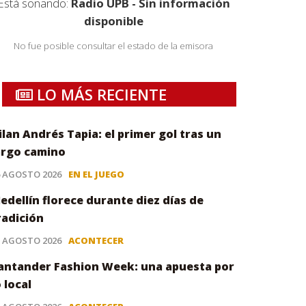
Está sonando:
Radio UPB - Sin información
disponible
No fue posible consultar el estado de la emisora
LO MÁS RECIENTE
ilan Andrés Tapia: el primer gol tras un
argo camino
6 AGOSTO 2026
EN EL JUEGO
edellín florece durante diez días de
radición
5 AGOSTO 2026
ACONTECER
antander Fashion Week: una apuesta por
o local