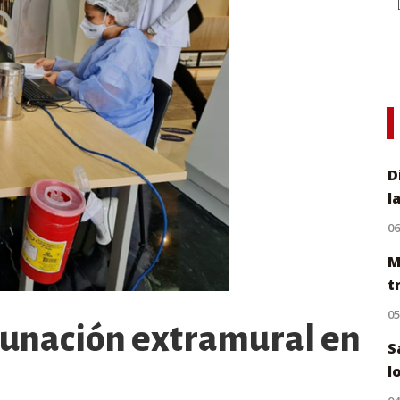
D
l
0
M
t
0
cunación extramural en
S
l