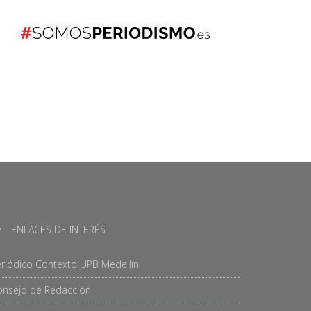
ENLACES DE INTERÉS
riódico Contexto UPB Medellín
onsejo de Redacción