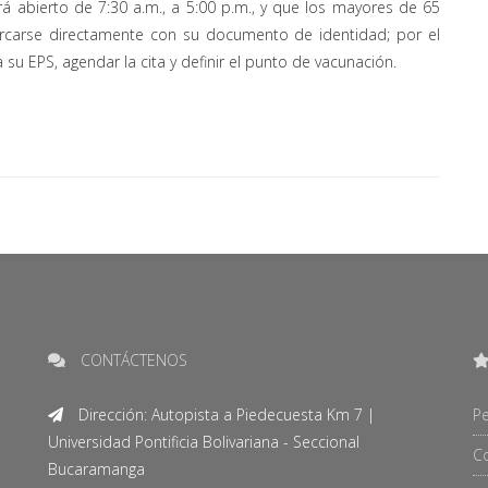
á abierto de 7:30 a.m., a 5:00 p.m., y que los mayores de 65
ercarse directamente con su documento de identidad; por el
su EPS, agendar la cita y definir el punto de vacunación.
CONTÁCTENOS
Dirección: Autopista a Piedecuesta Km 7 |
Pe
Universidad Pontificia Bolivariana - Seccional
C
Bucaramanga