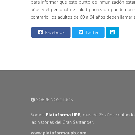
para informar que este punto de inmunización estar
años y el personal de salud priorizado pueden ac
contrario, los adultos de 60 a 64 años deben llamar a 
Facebook
Twitter
SOBRE NOSOTROS
Somos
Plataforma UPB,
más de 25 años contando
las historias del Gran Santander.
www.plataformaupb.com