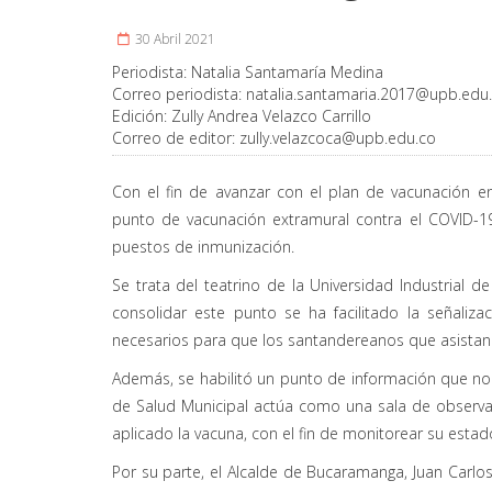
30 Abril 2021
Periodista:
Natalia Santamaría Medina
Correo periodista:
natalia.santamaria.2017@upb.edu
Edición:
Zully Andrea Velazco Carrillo
Correo de editor:
zully.velazcoca@upb.edu.co
Con el fin de avanzar con el plan de vacunación en
punto de vacunación extramural contra el COVID-19
puestos de inmunización.
Se trata del teatrino de la Universidad Industrial 
consolidar este punto se ha facilitado la señaliza
necesarios para que los santandereanos que asistan
Además, se habilitó un punto de información que no 
de Salud Municipal actúa como una sala de observ
aplicado la vacuna, con el fin de monitorear su estad
Por su parte, el Alcalde de Bucaramanga, Juan Carlo