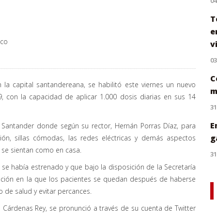
0
T
e
.co
v
0
C
 la capital santandereana, se habilitó este viernes un nuevo
m
, con la capacidad de aplicar 1.000 dosis diarias en sus 14
31
E
de Santander donde según su rector, Hernán Porras Díaz, para
g
ción, sillas cómodas, las redes eléctricas y demás aspectos
 se sientan como en casa.
31
se había estrenado y que bajo la disposición de la Secretaría
ación en la que los pacientes se quedan después de haberse
o de salud y evitar percances.
s Cárdenas Rey, se pronunció a través de su cuenta de Twitter