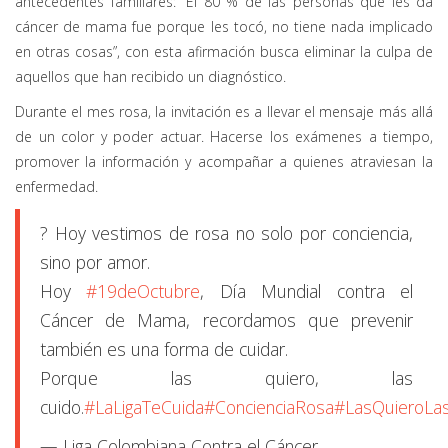
antecedentes familiares: “
El 80 % de las personas que les da
cáncer de mama fue porque les tocó, no tiene nada implicado
en otras cosas
”,
c
on esta afirmación busca eliminar la culpa de
aquellos que han recibido un diagnóstico.
Durante el mes rosa, la invitación es a llevar el mensaje más allá
de un color y poder actuar. Hacerse los exámenes a tiempo,
promover la información y acompañar a quienes atraviesan la
enfermedad.
?️ Hoy vestimos de rosa no solo por conciencia,
sino por amor.
Hoy
#19deOctubre
, Día Mundial contra el
Cáncer de Mama, recordamos que prevenir
también es una forma de cuidar.
Porque las quiero, las
cuido.
#LaLigaTeCuida
#ConcienciaRosa
#LasQuieroLa
— Liga Colombiana Contra el Cáncer