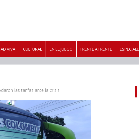
AD VIVA
CULTURAL
EN EL JUEGO
FRENTE A FRENTE
ESPECIAL
aron las tarifas ante la crisis