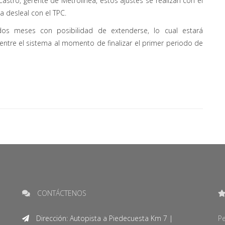
stro, gerente de Metrolínea, estos ajustes se realizan con el
ia desleal con el TPC.
dos meses con posibilidad de extenderse, lo cual estará
ntre el sistema al momento de finalizar el primer periodo de
CONTÁCTENOS
Dirección: Autopista a Piedecuesta Km 7 |
Pe