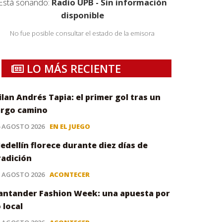
Está sonando:
Radio UPB - Sin información
disponible
No fue posible consultar el estado de la emisora
LO MÁS RECIENTE
ilan Andrés Tapia: el primer gol tras un
argo camino
6 AGOSTO 2026
EN EL JUEGO
edellín florece durante diez días de
radición
5 AGOSTO 2026
ACONTECER
antander Fashion Week: una apuesta por
o local