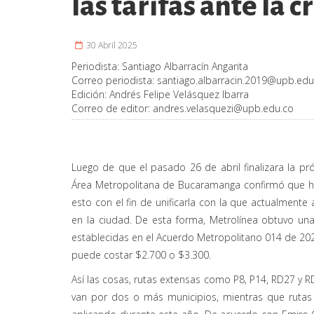
las tarifas ante la cr
30 Abril 2025
Periodista:
Santiago Albarracín Angarita
Correo periodista:
santiago.albarracin.2019@upb.edu
Edición:
Andrés Felipe Velásquez Ibarra
Correo de editor:
andres.velasquezi@upb.edu.co
Luego de que el pasado 26 de abril finalizara la pr
Área Metropolitana de Bucaramanga confirmó que hab
esto con el fin de unificarla con la que actualmente 
en la ciudad. De esta forma, Metrolínea obtuvo una 
establecidas en el Acuerdo Metropolitano 014 de 2024
puede costar $2.700 o $3.300.
Así las cosas, rutas extensas como P8, P14, RD27 y 
van por dos o más municipios, mientras que ruta