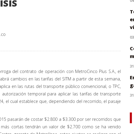
isis
0
T
e
v
.co
0
C
m
31
órroga del contrato de operación con MetroCinco Plus S.A., el
E
rá cambios en las tarifas del SITM a partir de esta semana,
g
aplica en las rutas del transporte público convencional, o TPC,
autorización temporal para aplicar las tarifas de transporte
31
, el cual establece que, dependiendo del recorrido, el pasaje
RD15 pasarán de costar $2.800 a $3.300 por ser recorridos que
s más cortas tendrán un valor de $2.700 como se ha venido