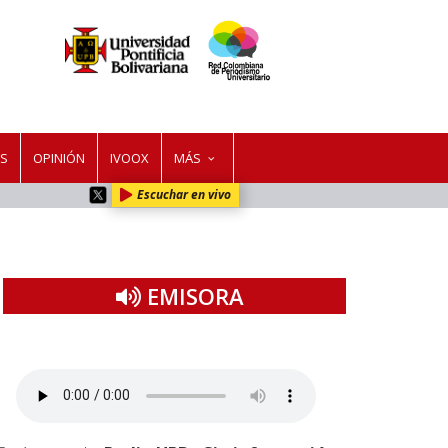
ES
OPINIÓN
IVOOX
MÁS
Escuchar en vivo
EMISORA