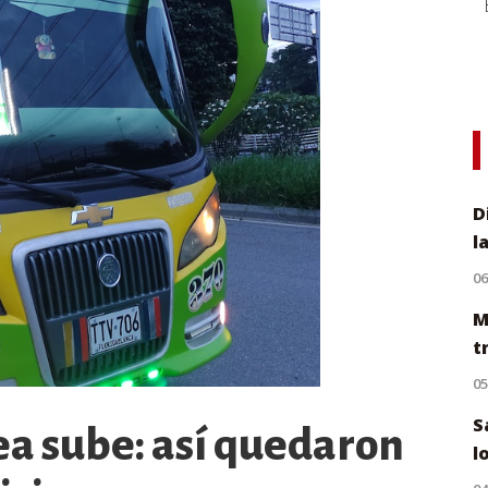
D
l
0
M
t
0
S
ea sube: así quedaron
l