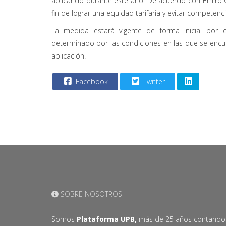
aplicando durante este año. De acuerdo con Emiro Ca
fin de lograr una equidad tarifaria y evitar competenc
La medida estará vigente de forma inicial por 
determinado por las condiciones en las que se encue
aplicación.
Facebook
Twitter
SOBRE NOSOTROS
Somos
Plataforma UPB,
más de 25 años contando