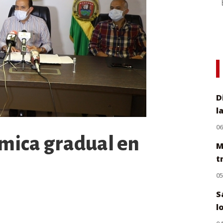
D
l
0
mica gradual en
M
t
0
S
l