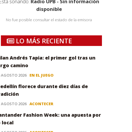
Está sonando:
Radio UPB - Sin información
disponible
No fue posible consultar el estado de la emisora
LO MÁS RECIENTE
ilan Andrés Tapia: el primer gol tras un
argo camino
6 AGOSTO 2026
EN EL JUEGO
edellín florece durante diez días de
radición
5 AGOSTO 2026
ACONTECER
antander Fashion Week: una apuesta por
o local