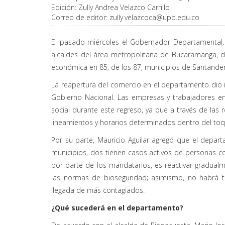
Edición:
Zully Andrea Velazco Carrillo
Correo de editor:
zully.velazcoca@upb.edu.co
El pasado miércoles el Gobernador Departamental, M
alcaldes del área metropolitana de Bucaramanga, d
económica en 85, de los 87, municipios de Santander
La reapertura del comercio en el departamento dio i
Gobierno Nacional. Las empresas y trabajadores en
social durante este regreso, ya que a través de las
lineamientos y horarios determinados dentro del toq
Por su parte, Mauricio Aguilar agregó que el depar
municipios, dos tienen casos activos de personas co
por parte de los mandatarios, es reactivar gradua
las normas de bioseguridad; asimismo, no habrá tr
llegada de más contagiados.
¿Qué sucederá en el departamento?