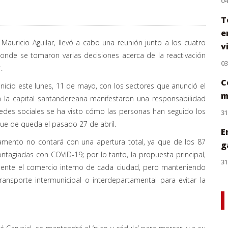
0
T
e
auricio Aguilar, llevó a cabo una reunión junto a los cuatro
v
onde se tomaron varias decisiones acerca de la reactivación
0
.
C
nicio este lunes, 11 de mayo, con los sectores que anunció el
m
 la capital santandereana manifestaron una responsabilidad
 redes sociales se ha visto cómo las personas han seguido los
31
ue de queda el pasado 27 de abril.
E
tamento no contará con una apertura total, ya que de los 87
g
ntagiadas con COVID-19; por lo tanto, la propuesta principal,
31
lmente el comercio interno de cada ciudad, pero manteniendo
ansporte intermunicipal o interdepartamental para evitar la