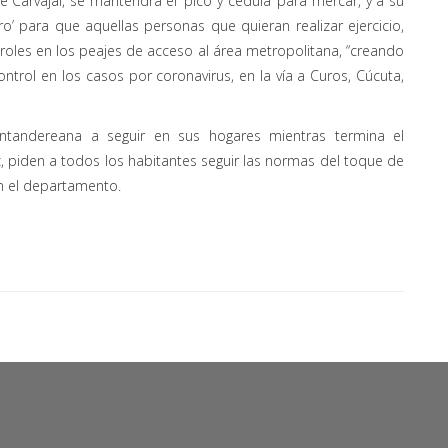
 Carvajal, se mantendrá el ‘pico y cédula’ para mercar, y a su
ro’ para que aquellas personas que quieran realizar ejercicio,
oles en los peajes de acceso al área metropolitana, “creando
trol en los casos por coronavirus, en la vía a Curos, Cúcuta,
ntandereana a seguir en sus hogares mientras termina el
ez, piden a todos los habitantes seguir las normas del toque de
en el departamento.