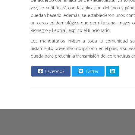
De acuerdo con el alcalde de Piedecuesta, Mario José
vez, se continuará con la aplicación del ‘pico y géne
puedan hacerlo. Además, se establecieron unos contr
un cerco epidemiológico que permita tener mayor con
Rionegro y Lebrija”, explicó el funcionario.
Los mandatarios invitan a toda la comunidad sa
aislamiento preventivo obligatorio en el país; a su v
queda para prevenir la transmisión del coronavirus 
Facebook
Twitter