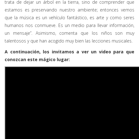
trata de dejar un árbol en la tierra, sino de comprender que
estamos es preservando nuestro ambiente; entonces vemos
que la música es un vehículo fantástico, es arte y como seres
humanos nos conmueve. Es un medio para llevar información,
un mensaje”. Asimismo, comenta que los niños son muy
talentosos y que han acogido muy bien las lecciones musicales.
A continuación, los invitamos a ver un video para que
conozcan este mágico lugar: