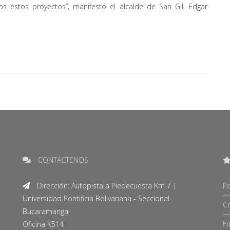
 estos proyectos”, manifestó el alcalde de San Gil, Edgar
CONTÁCTENOS
Dirección: Autopista a Piedecuesta Km 7 |
Pe
Universidad Pontificia Bolivariana - Seccional
C
Bucaramanga
F
Oficina K514