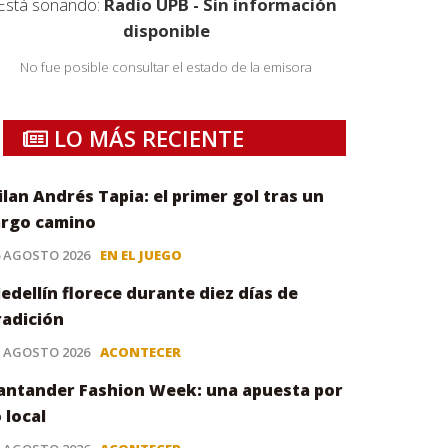
Está sonando:
Radio UPB - Sin información
disponible
No fue posible consultar el estado de la emisora
LO MÁS RECIENTE
ilan Andrés Tapia: el primer gol tras un
argo camino
6 AGOSTO 2026
EN EL JUEGO
edellín florece durante diez días de
radición
5 AGOSTO 2026
ACONTECER
antander Fashion Week: una apuesta por
o local