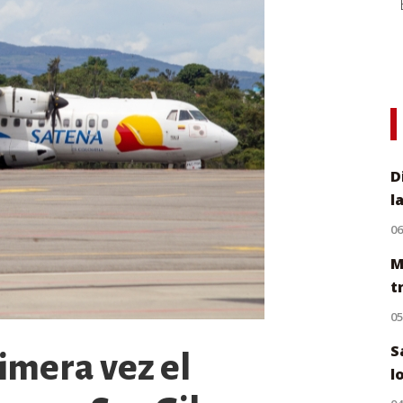
D
l
0
M
t
0
S
rimera vez el
l