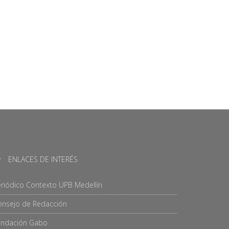
ENLACES DE INTERÉS
riódico Contexto UPB Medellín
onsejo de Redacción
undación Gabo