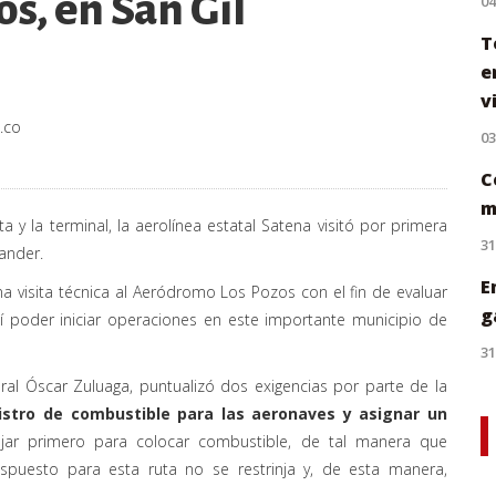
s, en San Gil
0
T
e
v
.co
0
C
m
ta y la terminal, la aerolínea estatal Satena visitó por primera
31
ander.
E
na visita técnica al Aeródromo Los Pozos con el fin de evaluar
g
sí poder iniciar operaciones en este importante municipio de
31
ral Óscar Zuluaga, puntualizó dos exigencias por parte de la
istro de combustible para las aeronaves y asignar un
jar primero para colocar combustible, de tal manera que
puesto para esta ruta no se restrinja y, de esta manera,