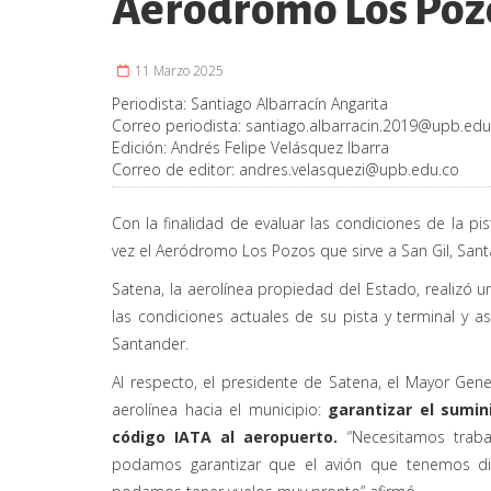
Aeródromo Los Pozo
11 Marzo 2025
Periodista:
Santiago Albarracín Angarita
Correo periodista:
santiago.albarracin.2019@upb.edu
Edición:
Andrés Felipe Velásquez Ibarra
Correo de editor:
andres.velasquezi@upb.edu.co
Con la finalidad de evaluar las condiciones de la pis
vez el Aeródromo Los Pozos que sirve a San Gil, Sant
Satena, la aerolínea propiedad del Estado, realizó u
las condiciones actuales de su pista y terminal y a
Santander.
Al respecto, el presidente de Satena, el Mayor Gene
aerolínea hacia el municipio:
garantizar el sumin
código IATA al aeropuerto.
“Necesitamos traba
podamos garantizar que el avión que tenemos dis