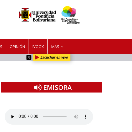
ES
OPINIÓN
IVOOX
MÁS
Escuchar en vivo
EMISORA