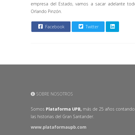
empresa del Estado, vamos a sacar adelante todos
Orlando Pinzón.
Facebook
Twitter
SOBRE NOSOTROS
Somos
Plataforma UPB,
más de 25 años contando
las historias del Gran Santander.
www.plataformaupb.com