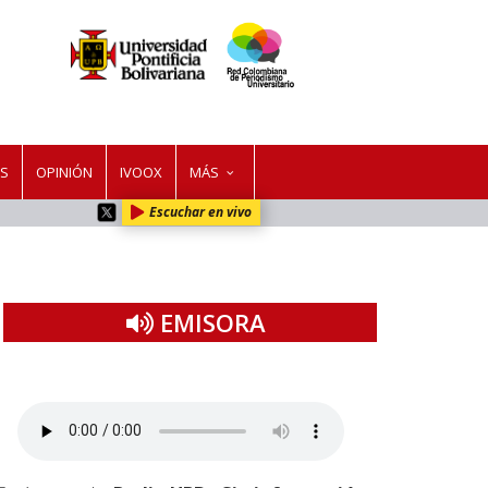
ES
OPINIÓN
IVOOX
MÁS
Escuchar en vivo
EMISORA