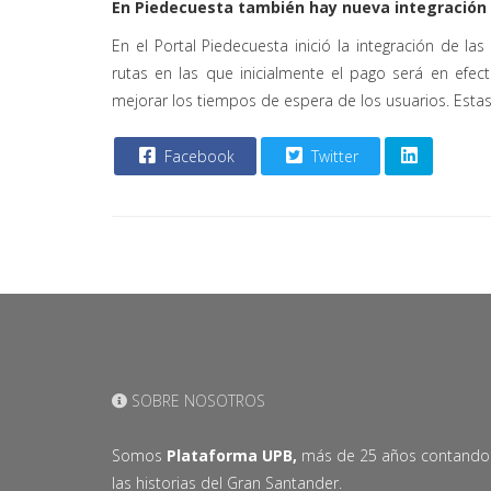
En Piedecuesta también hay nueva integración
En el Portal Piedecuesta inició la integración de la
rutas en las que inicialmente el pago será en efec
mejorar los tiempos de espera de los usuarios. Esta
Facebook
Twitter
SOBRE NOSOTROS
Somos
Plataforma UPB,
más de 25 años contando
las historias del Gran Santander.