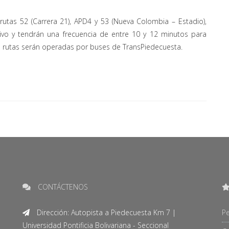
s rutas 52 (Carrera 21), APD4 y 53 (Nueva Colombia – Estadio),
tivo y tendrán una frecuencia de entre 10 y 12 minutos para
s rutas serán operadas por buses de TransPiedecuesta.
CONTÁCTENOS
Dirección: Autopista a Piedecuesta Km 7 |
Pe
Universidad Pontificia Bolivariana - Seccional