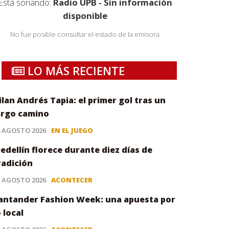
Está sonando:
Radio UPB - Sin información
disponible
No fue posible consultar el estado de la emisora
LO MÁS RECIENTE
ilan Andrés Tapia: el primer gol tras un
argo camino
6 AGOSTO 2026
EN EL JUEGO
edellín florece durante diez días de
radición
5 AGOSTO 2026
ACONTECER
antander Fashion Week: una apuesta por
o local