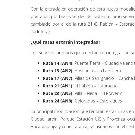
Con la entrada en operación de esta nueva modalid
operadas por buses verdes del sistema como se vení
cambiado por el de la ruta 21 (El Pablón – Estoraqu
Ladrillera).
¿Qué rutas estarán integradas?
Los servicios urbanos que cuentan con integración son
Ruta 14 (AN4):
Puente Tierra – Ciudad Valenci
Ruta 15 (AN2):
Bosconia – La Ladrillera
Ruta 17 (AN7):
Villas de San Ignacio – Cancha
Ruta 21 (AN1):
El Pablón – Estoraques
Ruta 23 (AN5):
Villa Helena – El Porvenir
Ruta 24 (AN8):
Colorados – Estoraques
La principal modificación que tendrán estas rutas en 
Ciudad Jardín, Parque Estación UIS y Provenza occid
Bucaramanga y conectarán a los usuarios con el centr