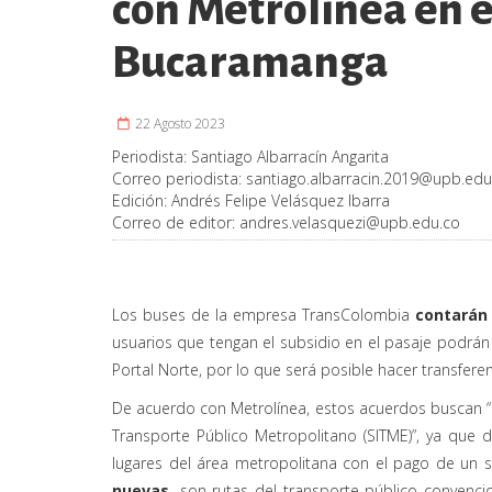
con Metrolínea en e
Bucaramanga
22 Agosto 2023
Periodista:
Santiago Albarracín Angarita
Correo periodista:
santiago.albarracin.2019@upb.edu
Edición:
Andrés Felipe Velásquez Ibarra
Correo de editor:
andres.velasquezi@upb.edu.co
Los buses de la empresa TransColombia
contarán 
usuarios que tengan el subsidio en el pasaje podrán 
Portal Norte, por lo que será posible hacer transferen
De acuerdo con Metrolínea, estos acuerdos buscan “
Transporte Público Metropolitano (SITME)”, ya que
lugares del área metropolitana con el pago de un 
nuevas,
son rutas del transporte público convenci