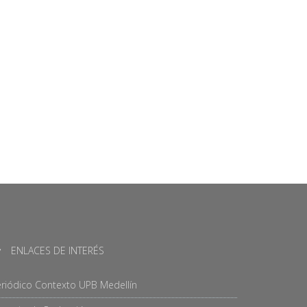
ENLACES DE INTERÉS
riódico Contexto UPB Medellín