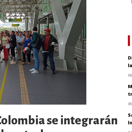
D
l
0
M
t
0
S
Colombia se integrarán
l