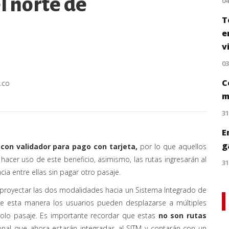
l norte de
0
T
e
v
0
C
.co
m
31
E
g
con validador para pago con tarjeta,
por lo que aquellos
hacer uso de este beneficio, asimismo, las rutas ingresarán al
31
cia entre ellas sin pagar otro pasaje.
proyectar las dos modalidades hacia un Sistema Integrado de
 de esta manera los usuarios pueden desplazarse a múltiples
solo pasaje. Es importante recordar que estas
no son rutas
onal que ahora estarán integradas al SITM y contarán con un