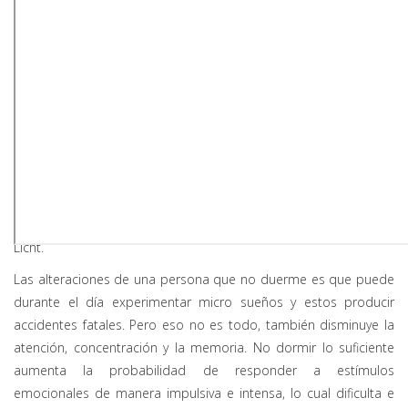
“El tratamiento es poder escuchar a la persona, conocer su
historia personal, familiar, lo cual nos llevará a poder entender
qué es lo que está expresando a través del insomnio o las crisis
de angustia o depresión que no le permiten conciliar el sueño y
que se pueden entender resolviendo el lenguaje oculto del
sueño” explica el neuropsiquiatra y psicoanalista German Aguirre
Licht.
Las alteraciones de una persona que no duerme es que puede
durante el día experimentar micro sueños y estos producir
accidentes fatales. Pero eso no es todo, también disminuye la
atención, concentración y la memoria. No dormir lo suficiente
aumenta la probabilidad de responder a estímulos
emocionales de manera impulsiva e intensa, lo cual dificulta e