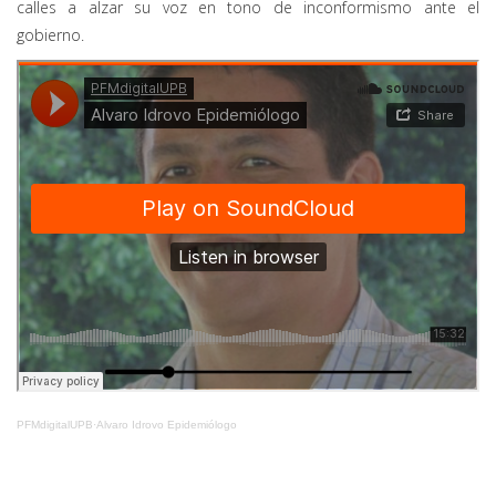
calles a alzar su voz en tono de inconformismo ante el
gobierno.
PFMdigitalUPB
·
Alvaro Idrovo Epidemiólogo