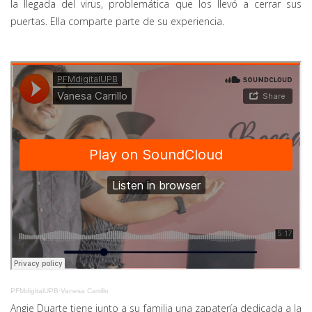
la llegada del virus, problemática que los llevó a cerrar sus
puertas. Ella comparte parte de su experiencia.
PFMdigitalUPB
·
Vanesa Carrillo
Angie Duarte tiene junto a su familia una zapatería dedicada a la