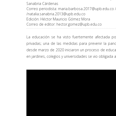
Sanabria Cárdenas
Correo periodista:
maria.barbosa.2017@upb.edu.co
/
natalia.sanabria.2013@upb.edu.co
Edición:
Héctor Mauricio Gómez Mora
Correo de editor:
hector.gomez@upb.edu.co
La educación se ha visto fuertemente afectada por 
privadas; una de las medidas para prevenir la pand
desde marzo de 2020 iniciaron un proceso de educac
en jardines, colegios y universidades se vio obligada a