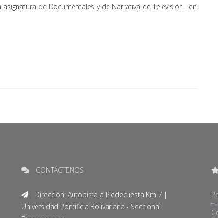
 asignatura de Documentales y de Narrativa de Televisión I en
CONTÁCTENOS
Dirección: Autopista a Piedecuesta Km 7 |
Pe
Universidad Pontificia Bolivariana - Seccional
C