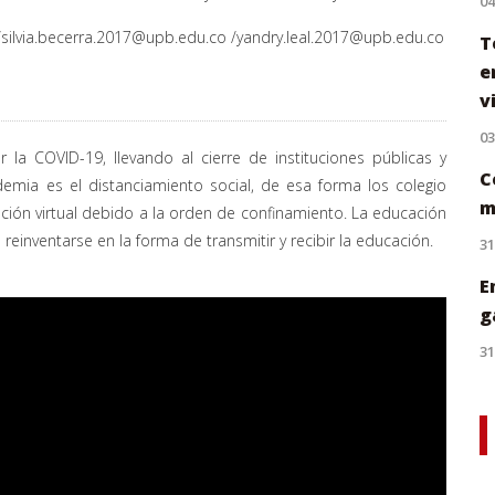
0
/
silvia.becerra.2017@upb.edu.co
/
yandry.leal.2017@upb.edu.co
T
e
v
0
la COVID-19, llevando al cierre de instituciones públicas y
C
emia es el distanciamiento social, de esa forma los colegio
m
ión virtual debido a la orden de confinamiento. La educación
 reinventarse en la forma de transmitir y recibir la educación.
31
E
g
31