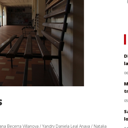
D
l
0
M
t
s
0
S
l
ana Becerra Villanova / Yandry Daniela Leal Anaya / Natalia