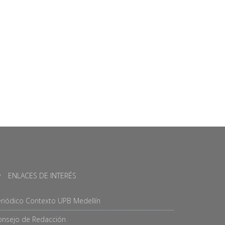
ENLACES DE INTERÉS
riódico Contexto UPB Medellín
onsejo de Redacción