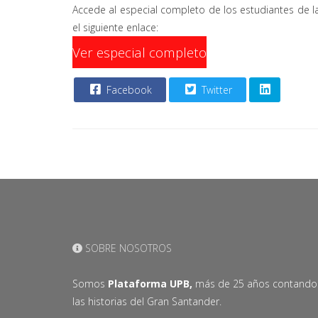
Accede al especial completo de los estudiantes de la
el siguiente enlace:
Ver especial completo
Facebook
Twitter
SOBRE NOSOTROS
Somos
Plataforma UPB,
más de 25 años contando
las historias del Gran Santander.