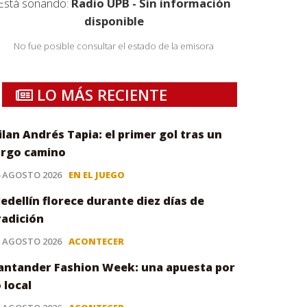
Está sonando:
Radio UPB - Sin información
disponible
No fue posible consultar el estado de la emisora
LO MÁS RECIENTE
ilan Andrés Tapia: el primer gol tras un
argo camino
6 AGOSTO 2026
EN EL JUEGO
edellín florece durante diez días de
radición
5 AGOSTO 2026
ACONTECER
antander Fashion Week: una apuesta por
o local