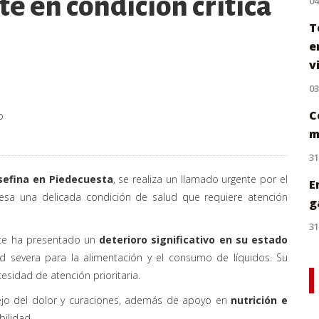
e en condición crítica
0
T
e
v
0
C
o
m
31
osefina en Piedecuesta
, se realiza un llamado urgente por el
E
viesa una delicada condición de salud que requiere atención
g
31
nte ha presentado un
deterioro significativo en su estado
tad severa para la alimentación y el consumo de líquidos. Su
sidad de atención prioritaria.
ejo del dolor y curaciones, además de apoyo en
nutrición e
ilidad.