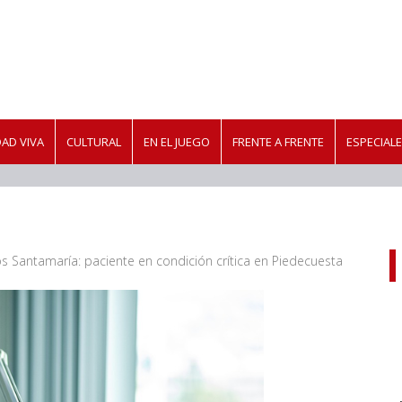
AD VIVA
CULTURAL
EN EL JUEGO
FRENTE A FRENTE
ESPECIAL
 Santamaría: paciente en condición crítica en Piedecuesta