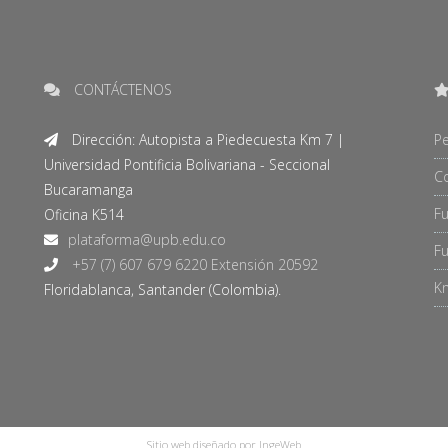
CONTÁCTENOS
Dirección: Autopista a Piedecuesta Km 7 |
Pe
Universidad Pontificia Bolivariana - Seccional
C
Bucaramanga
F
Oficina K514
Fu
+57 (7) 607 679 6220 Extensión 20592
Kn
Floridablanca, Santander (Colombia).
Sitio web diseñado por IngeWeb