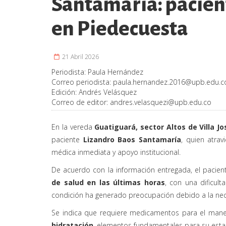
Santamaría: pacient
en Piedecuesta
21 Abril 2026
Periodista:
Paula Hernández
Correo periodista:
paula.hernandez.2016@upb.edu.c
Edición:
Andrés Velásquez
Correo de editor:
andres.velasquezi@upb.edu.co
En la vereda
Guatiguará, sector Altos de Villa J
paciente
Lizandro Baos Santamaría
, quien atra
médica inmediata y apoyo institucional.
De acuerdo con la información entregada, el pacie
de salud en las últimas horas
, con una dificul
condición ha generado preocupación debido a la nece
Se indica que requiere medicamentos para el man
hidratación
, elementos fundamentales para su estab