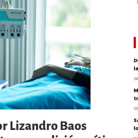
D
l
0
M
t
0
S
r Lizandro Baos
l