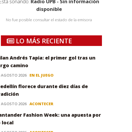
Está sonando:
Radio UPB - Sin información
disponible
No fue posible consultar el estado de la emisora
LO MÁS RECIENTE
ilan Andrés Tapia: el primer gol tras un
argo camino
6 AGOSTO 2026
EN EL JUEGO
edellín florece durante diez días de
radición
5 AGOSTO 2026
ACONTECER
antander Fashion Week: una apuesta por
o local