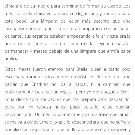
el vientre de su madre para terminar de formar su cuerpo. Los
médicos de la clínica encontraron un lugar sano y tranquilo para
este bebé: una lámpara de calor más potente que una
incubadora normal, pues su piel era comparada con un papel
‘calcante’, sus órganos estaban empezando a fallar y esta era la
única opción, fue así como comenzó la segunda batalla:
permanecer 4 meses debajo de una lámpara que emitía calor
artificial.
Estos meses fueron eternos para Stella, quien a diario solo
escuchaba rumores y los peores pronósticos: “los doctores me
decían que Cristhian no iba a hablar, ni a caminar, que
prácticamente iba a ser un vegetal, pero yo me apegué a Dios.
En la clínica solo me pedían que me prepara para despedirlo,
pero por mi cabeza nunca pasó soltarlo, ellos querían
desconectarlo. Un médico una vez me dijo una frase que jamás
se me va a olvidar, me dijo que lo desconectara, que no sufriera
por algo tan insignificante, que no llorara que yo era muy joven y