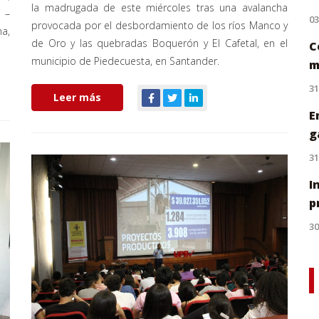
la madrugada de este miércoles tras una avalancha
 –
0
provocada por el desbordamiento de los ríos Manco y
na,
de Oro y las quebradas Boquerón y El Cafetal, en el
C
municipio de Piedecuesta, en Santander.
m
31
Leer más
E
g
31
I
p
30