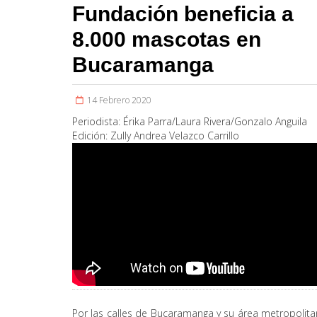
Fundación beneficia a
8.000 mascotas en
Bucaramanga
14 Febrero 2020
Periodista:
Érika Parra/Laura Rivera/Gonzalo Anguila
Edición:
Zully Andrea Velazco Carrillo
Por las calles de Bucaramanga y su área metropolit