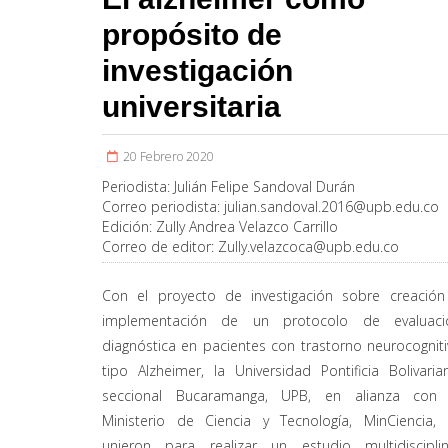
propósito de
investigación
universitaria
20 Febrero 2020
Periodista:
Julián Felipe Sandoval Durán
Correo periodista:
julian.sandoval.2016@upb.edu.co
Edición:
Zully Andrea Velazco Carrillo
Correo de editor:
Zully.velazcoca@upb.edu.co
Con el proyecto de investigación sobre creación
implementación de un protocolo de evaluaci
diagnóstica en pacientes con trastorno neurocognit
tipo Alzheimer, la Universidad Pontificia Bolivaria
seccional Bucaramanga, UPB, en alianza con 
Ministerio de Ciencia y Tecnología, MinCiencia, 
unieron para realizar un estudio multidisciplin