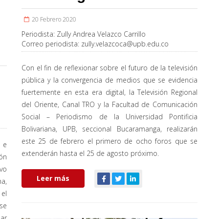
20 Febrero 2020
Periodista:
Zully Andrea Velazco Carrillo
Correo periodista:
zully.velazcoca@upb.edu.co
Con el fin de reflexionar sobre el futuro de la televisión
pública y la convergencia de medios que se evidencia
fuertemente en esta era digital, la Televisión Regional
del Oriente, Canal TRO y la Facultad de Comunicación
Social – Periodismo de la Universidad Pontificia
Bolivariana, UPB, seccional Bucaramanga, realizarán
este 25 de febrero el primero de ocho foros que se
 e
extenderán hasta el 25 de agosto próximo.
ón
ivo
Leer más
na,
el
se
ar