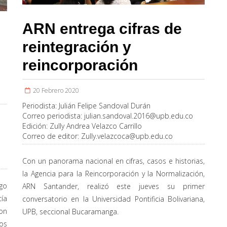
ARN entrega cifras de
reintegración y
reincorporación
20 Febrero 2020
Periodista:
Julián Felipe Sandoval Durán
Correo periodista:
julian.sandoval.2016@upb.edu.co
Edición:
Zully Andrea Velazco Carrillo
Correo de editor:
Zully.velazcoca@upb.edu.co
Con un panorama nacional en cifras, casos e historias,
la Agencia para la Reincorporación y la Normalización,
go
ARN Santander, realizó este jueves su primer
ía
conversatorio en la Universidad Pontificia Bolivariana,
on
UPB, seccional Bucaramanga.
os