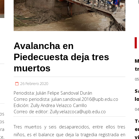
Avalancha en
Piedecuesta deja tres
M
muertos
t
0
26 Febrero 2020
S
Periodista:
Julián Felipe Sandoval Durán
l
Correo periodista:
julian.sandoval.2016@upb.edu.co
Edición:
Zully Andrea Velazco Carrillo
0
Correo de editor:
Zully.velazcoca@upb.edu.co
vos
T
los
Tres muertos y seis desaparecidos, entre ellos tres
e
era
niños, es el balance que deja la tragedia registrada en
v
te,