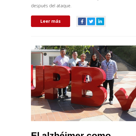
después del ataque.
Leer más
El alzhéimer como