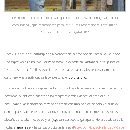
Defensores del bolo criollo desean que no desaparezca del imaginario de la
comunidad y que permanezca para las futuras generaciones. Foto: Julián
Sandoval/Plataforma Digital UPB
Hace 200 años, en el municipio de Macaravita de la provincia de García Rovira, nació
una expresión cultural popularizada como un deporte en Santander, a tal punto de
instaurarse en las familias, especialmente en las zonas rurales del departamento
comunero. A esta actividad se le conoce como el
bolo criollo
.
Una modalidad deportiva que cuenta con una trayectoria amplia, iniciando como una
necesidad de entretenimiento en los campos y veredas, donde los arrieros que
movilizaban las mercancías, cargaban siempre con una bola de madera y a orilla del
camino pues había escenarios ásperos y llenos de arena. Los residentes de las zonas
aledañas prestaban los palos, y así jugaban partidos largos apostando la quedada de la
noche, el
guarapo
y hasta sus propios animales. (
Reproducir video sobre la tradición del