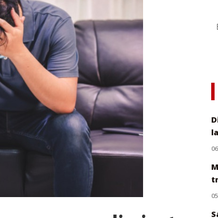
D
l
0
M
t
0
S