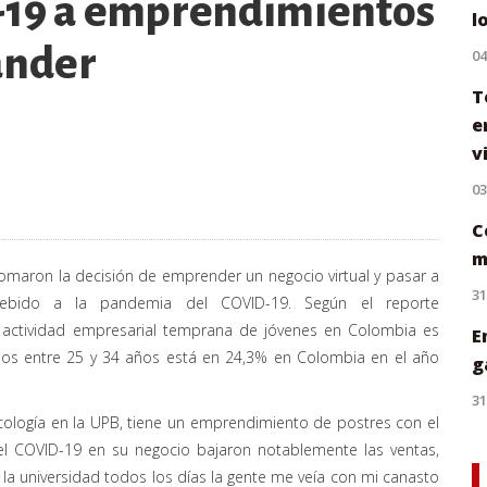
D-19 a emprendimientos
l
ander
0
T
e
v
0
C
m
omaron la decisión de emprender un negocio virtual y pasar a
31
 debido a la pandemia del COVID-19. Según el reporte
 actividad empresarial temprana de jóvenes en Colombia es
E
llos entre 25 y 34 años está en 24,3% en Colombia en el año
g
31
icología en la UPB, tiene un emprendimiento de postres con el
el COVID-19 en su negocio bajaron notablemente las ventas,
 la universidad todos los días la gente me veía con mi canasto