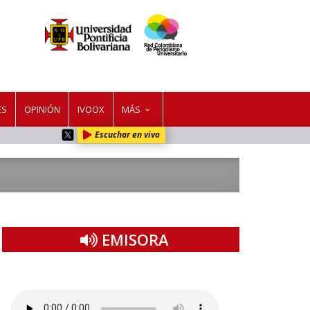
ES
OPINIÓN
IVOOX
MÁS
Escuchar en vivo
EMISORA