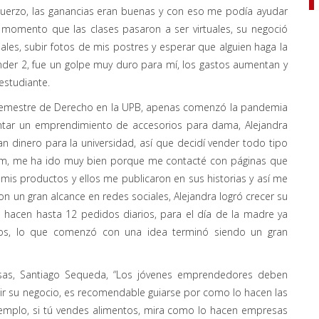
uerzo, las ganancias eran buenas y con eso me podía ayudar
l momento que las clases pasaron a ser virtuales, su negoció
les, subir fotos de mis postres y esperar que alguien haga la
der 2, fue un golpe muy duro para mí, los gastos aumentan y
estudiante.
o semestre de Derecho en la UPB, apenas comenzó la pandemia
ntar un emprendimiento de accesorios para dama, Alejandra
 dinero para la universidad, así que decidí vender todo tipo
ram, me ha ido muy bien porque me contacté con páginas que
mis productos y ellos me publicaron en sus historias y así me
n un gran alcance en redes sociales, Alejandra logró crecer su
hacen hasta 12 pedidos diarios, para el día de la madre ya
os, lo que comenzó con una idea terminó siendo un gran
sas, Santiago Sequeda, “Los jóvenes emprendedores deben
dir su negocio, es recomendable guiarse por como lo hacen las
ejemplo, si tú vendes alimentos, mira como lo hacen empresas