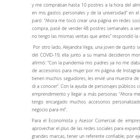
y me compraban hasta 10 postres a la hora del alm
en mis gastos personales y de la universidad” en e
paró: “Ahora me tocó crear una página en redes socia
compra, pasé de vender 48 postres semanales a ven
no tengo las mismas ventas que antes” respondió la 
Por otro lado, Alejandra Vega, una joven de quint
del COVID-19, ella junto a su mamá decidieron mo
afirmó: “Con la pandemia mis padres ya no me daban
de accesorios para mujer por mi página de Instag
tienen muchos seguidores, les envié una muestra de 
di a conocer”. Con la ayuda de personajes públicos co
emprendimiento y llegar a más personas “Ahora me 
tengo encargado muchos accesorios personalizad
negocio para mí”.
Para el Economista y Asesor Comercial de empre
aprovechar el plus de las redes sociales para expan
grandes marcas, tener un referente confiable; por 