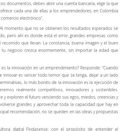
stos documentos, debes abrir una cuenta bancaria, elige la que
e ofrece cada una de ellas a los emprendedores; en Colombia
 comercio electrónico”.
: “Al momento que no se obtienen los resultados esperados se
 lado, pero ahí es donde está el error, grandes empresas como
 recorrido que llevan. La constancia, buena imagen y el buen
e tu negocio crezca enormemente, sin importar la edad que
é es la innovación en un emprendimiento? Responde: “Cuando
e innovar es vencer todo temor que se tenga, dejar a un lado
 terminativas, lo más bonito de la innovación es la ejecución de
seremos realmente competitivos, innovadores y sostenibles.
e y exploren el futuro venciendo sus egos, miedos, creencias y
olverse grandes y aprovechar toda la capacidad que hay en
ncipal recomendación, no se queden en las ideas y propuestas
ultora digital Findasense, con el propósito de entender el