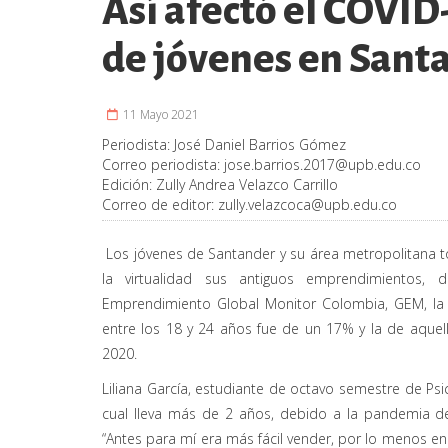
Así afectó el COVI
de jóvenes en Sant
11 Mayo 2021
Periodista:
José Daniel Barrios Gómez
Correo periodista:
jose.barrios.2017@upb.edu.co
Edición:
Zully Andrea Velazco Carrillo
Correo de editor:
zully.velazcoca@upb.edu.co
Los jóvenes de Santander y su área metropolitana t
la virtualidad sus antiguos emprendimientos,
Emprendimiento Global Monitor Colombia, GEM, la
entre los 18 y 24 años fue de un 17% y la de aque
2020.
Liliana García, estudiante de octavo semestre de Ps
cual lleva más de 2 años, debido a la pandemia d
“Antes para mí era más fácil vender, por lo menos en