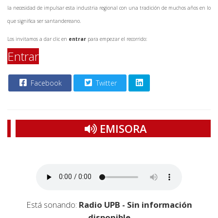
la necesidad de impulsar esta industria regional con una tradición de muchos años en lo
que significa ser santandereano.
Los invitamos a dar clic en
entrar
para empezar el recorrido:
Entrar
Facebook
Twitter
EMISORA
Está sonando:
Radio UPB - Sin información
disponible