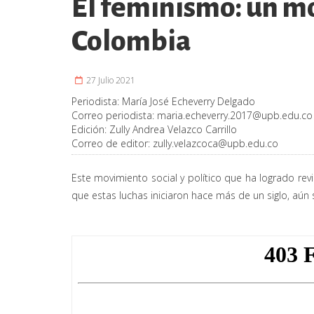
El feminismo: un m
Colombia
27 Julio 2021
Periodista:
María José Echeverry Delgado
Correo periodista:
maria.echeverry.2017@upb.edu.co
Edición:
Zully Andrea Velazco Carrillo
Correo de editor:
zully.velazcoca@upb.edu.co
Este movimiento social y político que ha logrado rev
que estas luchas iniciaron hace más de un siglo, aún s