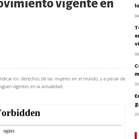
ovimiento vigente en
l
0
T
e
v
0
C
m
indicar los derechos de las mujeres en el mundo, y a pesar de
31
iguen vigentes en la actualidad.
E
g
31