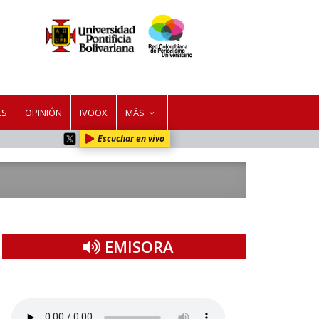
ES
OPINIÓN
IVOOX
MÁS
Escuchar en vivo
EMISORA