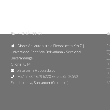
CONTÁCTENOS
Dirección: Autopista a Piedecuesta Km 7 |
Pe
Universidad Pontificia Bolivariana - Seccional
C
Bucaramanga
F
Oficina K514
Fu
+57 (7) 607 679 6220 Extensión 20592
Kn
Floridablanca, Santander (Colombia).