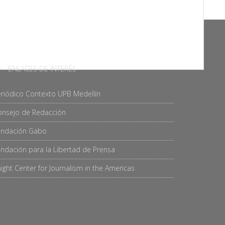
ENLACES DE INTERÉS
riódico Contexto UPB Medellín
onsejo de Redacción
undación Gabo
ndación para la Libertad de Prensa
ight Center for Journalism in the Americas