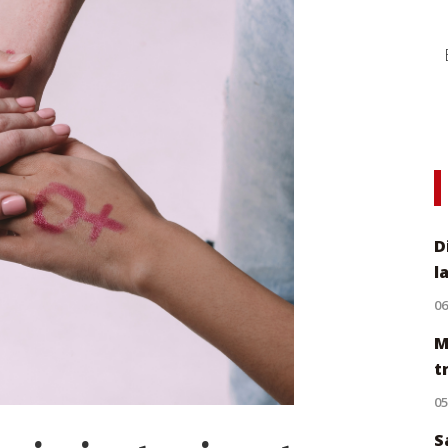
D
l
0
M
t
0
S