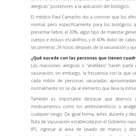
alérgicas” posteriores a la aplicación del biológico.
El médico Paul Camacho dio a conocer que los efect
normal, pero específicamente para los biológicos 
presentar fiebre; el 30%, algún tipo de malestar gene
cuerpo e incluso escalofríos; y el 40% dolor de ca
las primeras 24 horas después de la vacunación y qu
¿Qué sucede con las personas que tienen cuadro
Las reacciones alérgicas o “anafiláxis” hacen part
vacunación; sin embargo, la frecuencia con la que
cada millón de personas vacunadas aproximadame
normalmente no se da al elemento que lleva la inmun
También es importante destacar que diversos 
medicamentos como los antihistamínicos o analgés
cualquier riesgo. De igual forma, antes durante y de
Ruta de Vacunación establecida por el Gobierno naci
IPS, ingresar al área de lavado de manos y desi