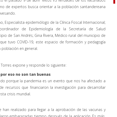
zó el pasado 9 de abril “Mitos VS verdades de los vacunados
ano de expertos busca orientar a la población santandereana
avesando.
 Especialista epidemiólogo de la Clínica Foscal Internacional;
Coordinador de Epidemiología de la Secretaría de Salud
ipio de San Andrés; Gina Rivera, Médico rural del municipio de
a que tuvo COVID-19, este espacio de formación y pedagogía
 población en general.
 Torres expone y responde lo siguiente:
 por eso no son tan buenas
ápido porque la pandemia es un evento que nos ha afectado a
e recursos que financiaron la investigación para desarrollar
ta crisis mundial.
e han realizado para llegar a la aprobación de las vacunas y
daron embarazadas tiempo después de la aplicación. Es más,