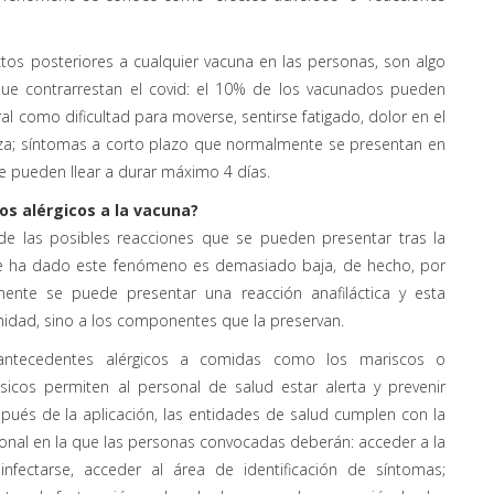
os posteriores a cualquier vacuna en las personas, son algo
que contrarrestan el covid: el 10% de los vacunados pueden
ral como dificultad para moverse, sentirse fatigado, dolor en el
beza; síntomas a corto plazo que normalmente se presentan en
e pueden llear a durar máximo 4 días.
s alérgicos a la vacuna?
e de las posibles reacciones que se pueden presentar tras la
 se ha dado este fenómeno es demasiado baja, de hecho, por
nte se puede presentar una reacción anafiláctica y esta
idad, sino a los componentes que la preservan.
antecedentes alérgicos a comidas como los mariscos o
icos permiten al personal de salud estar alerta y prevenir
spués de la aplicación, las entidades de salud cumplen con la
onal en la que las personas convocadas deberán: acceder a la
nfectarse, acceder al área de identificación de síntomas;