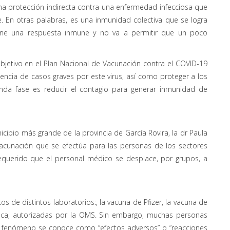
a protección indirecta contra una enfermedad infecciosa que
 En otras palabras, es una inmunidad colectiva que se logra
ene una respuesta inmune y no va a permitir que un poco
 objetivo en el Plan Nacional de Vacunación contra el COVID-19
dencia de casos graves por este virus, así como proteger a los
unda fase es reducir el contagio para generar inmunidad de
ipio más grande de la provincia de García Rovira, la dr Paula
vacunación que se efectúa para las personas de los sectores
equerido que el personal médico se desplace, por grupos, a
 de distintos laboratorios:, la vacuna de Pfizer, la vacuna de
eca, autorizadas por la OMS. Sin embargo, muchas personas
e fenómeno se conoce como “efectos adversos” o “reacciones