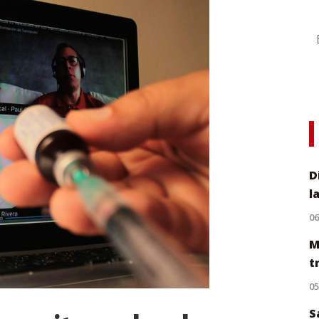
D
l
0
M
t
0
S