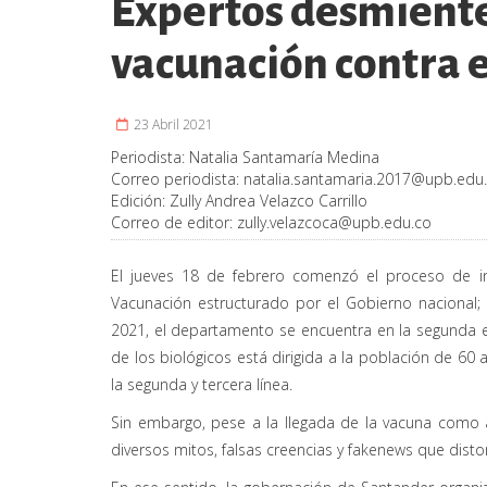
Expertos desmiente
vacunación contra 
23 Abril 2021
Periodista:
Natalia Santamaría Medina
Correo periodista:
natalia.santamaria.2017@upb.edu
Edición:
Zully Andrea Velazco Carrillo
Correo de editor:
zully.velazcoca@upb.edu.co
El jueves 18 de febrero comenzó el proceso de i
Vacunación estructurado por el Gobierno nacional
2021, el departamento se encuentra en la segunda et
de los biológicos está dirigida a la población de 60
la segunda y tercera línea.
Sin embargo, pese a la llegada de la vacuna como al
diversos mitos, falsas creencias y fakenews que disto