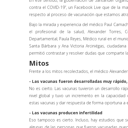
En ese sentido, la gobernación de Santander organi
contra el COVID-19”, un Facebook Live que de la m
respecto al proceso de vacunación que estamos atr
Bajo la mirada y experiencia del médico Paul Camacho,
el profesional de la salud, Alexander Torres, 
Departamental; Paula Reyes, Médico rural en el munic
Santa Bárbara y Ana Victoria Arciniégas, ciudadan
permitió contrastar y resolver dudas que comparte la
Mitos
Frente a los mitos recolectados, el médico Alexander
- Las vacunas fueron desarrolladas muy rápido,
No es cierto. Las vacunas tuvieron un desarrollo r
nivel global y tuvo un incremento en la capacidad d
estas vacunas y dar respuesta de forma oportuna a es
- Las vacunas producen infertilidad
Eso tampoco es cierto. Incluso, hay estudios que s
algunas de las personas que fueron vacunadas que