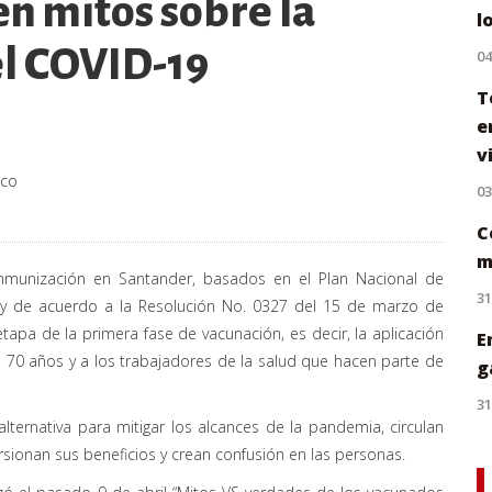
n mitos sobre la
l
el COVID-19
0
T
e
v
.co
0
C
m
nmunización en Santander, basados en el Plan Nacional de
31
; y de acuerdo a la Resolución No. 0327 del 15 de marzo de
apa de la primera fase de vacunación, es decir, la aplicación
E
 a 70 años y a los trabajadores de la salud que hacen parte de
g
31
ternativa para mitigar los alcances de la pandemia, circulan
rsionan sus beneficios y crean confusión en las personas.